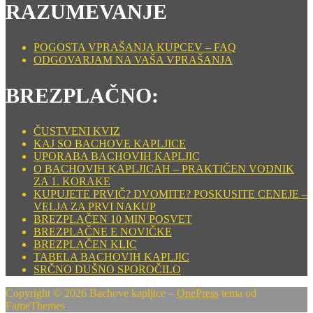
RAZUMEVANJE
POGOSTA VPRAŠANJA KUPCEV – FAQ
ODGOVARJAM NA VAŠA VPRAŠANJA
BREZPLAČNO:
ČUSTVENI KVIZ
KAJ SO BACHOVE KAPLJICE
UPORABA BACHOVIH KAPLJIC
O BACHOVIH KAPLJICAH – PRAKTIČEN VODNIK
ZA 1. KORAKE
KUPUJETE PRVIČ? DVOMITE? POSKUSITE CENEJE –
VELJA ZA PRVI NAKUP
BREZPLAČEN 10 MIN POSVET
BREZPLAČNE E NOVIČKE
BREZPLAČEN KLIC
TABELA BACHOVIH KAPLJIC
SRČNO DUŠNO SPOROČILO
Copyright © 2026 Bachove kapljice
–
OnePress
tema od
FameThemes