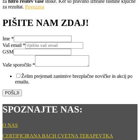
za
hitro rešitev vaše
stiske. Ker so pravilno izbrane rastline ključne
za rezultat.
Povezava
PIŠITE NAM ZDAJ!
Ime
*
email
Vaš email
*
Ime
GSM
GSM
Vaše sporočilo
*
Želim prejemati zanimive brezplačne novičke in akcij po
emailu.
POŠLJI
SPOZNAJTE NAS:
O NAS
CERTIFICIRANA BACH CVETNA TERAPEVTKA