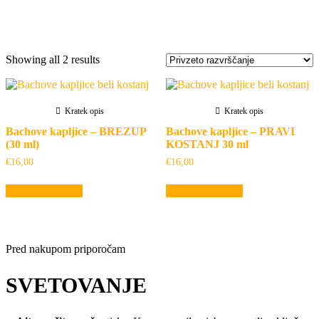
Oznaka:
vzpodbuda
Showing all 2 results
Kratek opis
Kratek opis
Bachove kapljice – BREZUP
Bachove kapljice – PRAVI
(30 ml)
KOSTANJ 30 ml
€
16,00
€
16,00
Dodaj v košarico
Dodaj v košarico
Pred nakupom priporočam
SVETOVANJE