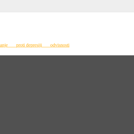
spanje
proti depresiji
odvisnosti