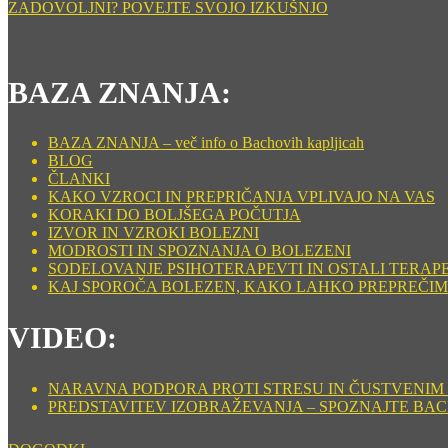
ZADOVOLJNI? POVEJTE SVOJO IZKUŠNJO
BAZA ZNANJA:
BAZA ZNANJA – več info o Bachovih kapljicah
BLOG
ČLANKI
KAKO VZROCI IN PREPRIČANJA VPLIVAJO NA VAS
KORAKI DO BOLJŠEGA POČUTJA
IZVOR IN VZROKI BOLEZNI
MODROSTI IN SPOZNANJA O BOLEZENI
SODELOVANJE PSIHOTERAPEVTI IN OSTALI TERAP
KAJ SPOROČA BOLEZEN, KAKO LAHKO PREPREČIM
VIDEO:
NARAVNA PODPORA PROTI STRESU IN ČUSTVENIM ST
PREDSTAVITEV IZOBRAŽEVANJA – SPOZNAJTE BA