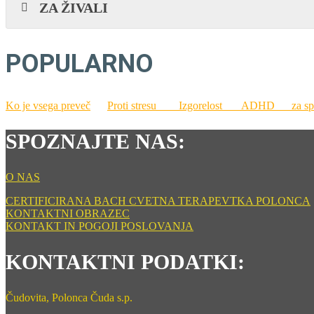
ZA ŽIVALI
POPULARNO
Ko je vsega preveč
Proti stresu
Izgorelost
ADHD
za 
SPOZNAJTE NAS:
O NAS
CERTIFICIRANA BACH CVETNA TERAPEVTKA POLONCA
KONTAKTNI OBRAZEC
KONTAKT IN POGOJI POSLOVANJA
KONTAKTNI PODATKI:
Čudovita, Polonca Čuda s.p.