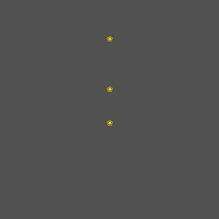
❀
❀
❀