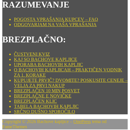
RAZUMEVANJE
POGOSTA VPRAŠANJA KUPCEV – FAQ
ODGOVARJAM NA VAŠA VPRAŠANJA
BREZPLAČNO:
ČUSTVENI KVIZ
KAJ SO BACHOVE KAPLJICE
UPORABA BACHOVIH KAPLJIC
O BACHOVIH KAPLJICAH – PRAKTIČEN VODNIK
ZA 1. KORAKE
KUPUJETE PRVIČ? DVOMITE? POSKUSITE CENEJE –
VELJA ZA PRVI NAKUP
BREZPLAČEN 10 MIN POSVET
BREZPLAČNE E NOVIČKE
BREZPLAČEN KLIC
TABELA BACHOVIH KAPLJIC
SRČNO DUŠNO SPOROČILO
Copyright © 2026 Bachove kapljice
–
OnePress
tema od
FameThemes