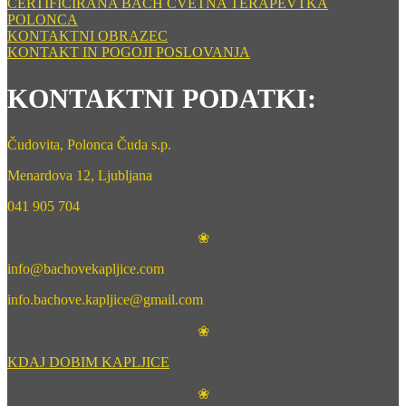
CERTIFICIRANA BACH CVETNA TERAPEVTKA
POLONCA
KONTAKTNI OBRAZEC
KONTAKT IN POGOJI POSLOVANJA
KONTAKTNI PODATKI:
Čudovita, Polonca Čuda s.p.
Menardova 12, Ljubljana
041 905 704
❀
info@bachovekapljice.com
info.bachove.kapljice@gmail.com
❀
KDAJ DOBIM KAPLJICE
❀