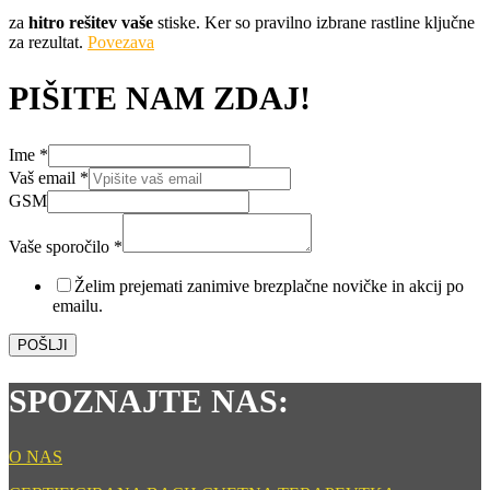
za
hitro rešitev vaše
stiske. Ker so pravilno izbrane rastline ključne
za rezultat.
Povezava
PIŠITE NAM ZDAJ!
Ime
*
Vaš email
*
GSM
sporočilo
Vaše
Vaše sporočilo
*
Vaš
Želim prejemati zanimive brezplačne novičke in akcij po
emailu.
POŠLJI
SPOZNAJTE NAS:
O NAS