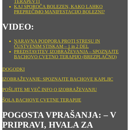
TERAPEVTI
KAJ SPOROČA BOLEZEN, KAKO LAHKO
PREPREČIMO MANIFESTACIJO BOLEZNI?
VIDEO:
NARAVNA PODPORA PROTI STRESU IN
ČUSTVENIM STISKAM – 1 in 2 DEL
PREDSTAVITEV IZOBRAŽEVANJA – SPOZNAJTE
BACHOVO CVETNO TERAPIJO (BREZPLAČNO)
DOGODKI
IZOBRAŽEVANJE: SPOZNAJTE BACHOVE KAPLJIC
POŠLJITE MI VEČ INFO O IZOBRAŽEVANJU
ŠOLA BACHOVE CVETNE TERAPIJE
POGOSTA VPRAŠANJA: – V
PRIPRAVI, HVALA ZA