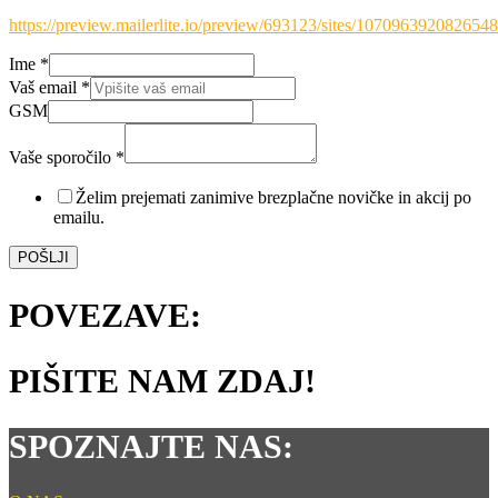
https://preview.mailerlite.io/preview/693123/sites/107096392082654
Ime
*
Vaš email
*
GSM
Vaše sporočilo
*
*
*
Želim prejemati zanimive brezplačne novičke in akcij po
*
emailu.
POŠLJI
POVEZAVE:
PIŠITE NAM ZDAJ!
SPOZNAJTE NAS: