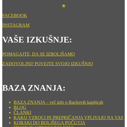
❀
FACEBOOK
INSTAGRAM
VAŠE IZKUŠNJE:
POMAGAJTE, DA SE IZBOLJŠAMO
ZADOVOLJNI? POVEJTE SVOJO IZKUŠNJO
BAZA ZNANJA:
BAZA ZNANJA – več info o Bachovih kapljicah
BLOG
ČLANKI
KAKO VZROCI IN PREPRIČANJA VPLIVAJO NA VAS
KORAKI DO BOLJŠEGA POČUTJA