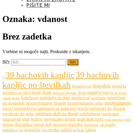
PIŠITE MI
Oznaka:
vdanost
Brez zadetka
Vsebine ni mogoče najti. Poskusite z iskanjem.
Išči:
39 bachovih kapljic
39 bachovih
2
kapljic po številkah
dogodek
bojazljivost
dojenčki
droge
empatija
jeza
dovzetnost za vplive drugih
dvom
duhovne skupine
ko se tresete
kritičnost
malodušje in obup
negotovost
nespečnost
nespečnost
zaradi strahu
netolerantnost
nesprejemanje drugih
nesprejemanje sebe
pri dojenčkih
otroci
prestrogi do drugih
pomanjkljivo zanimanje za sedanjost
pravila
pretirana skrb za druge
prestrogi do sebe
redoljubnost (pretirana)
samozavest
smrt
sočutje
sprejemanje drugih
strah pred izpiti
strah zaspati v temi
stroga disciplina
strogi red
strogost
tesnoba
vas zmotijo
umirjenost
za dojenčke
za otroke
žalost
zaščita
malenkosti
za živali