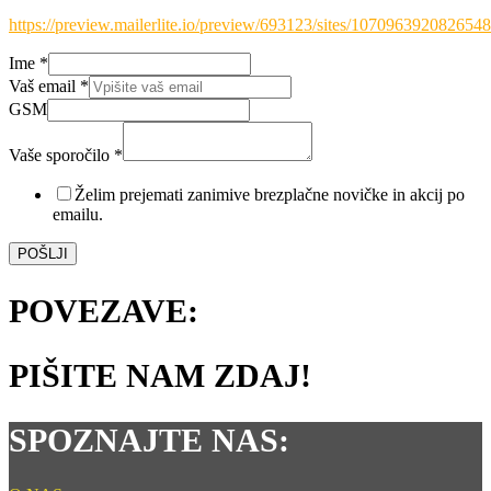
https://preview.mailerlite.io/preview/693123/sites/107096392082654
Ime
*
Vaš email
*
*
GSM
*
email
Vaše sporočilo
*
Želim prejemati zanimive brezplačne novičke in akcij po
emailu.
POŠLJI
POVEZAVE:
PIŠITE NAM ZDAJ!
SPOZNAJTE NAS: