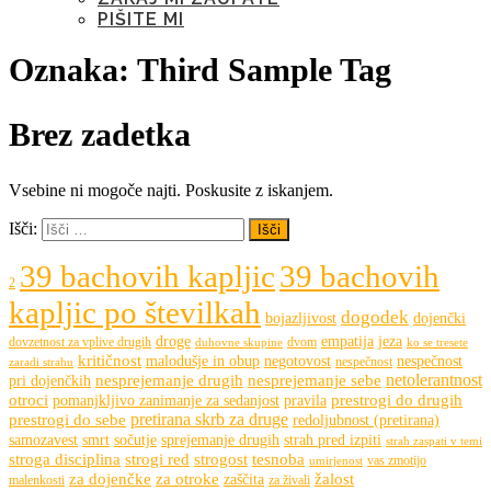
PIŠITE MI
Oznaka:
Third Sample Tag
Brez zadetka
Vsebine ni mogoče najti. Poskusite z iskanjem.
Išči:
39 bachovih kapljic
39 bachovih
2
kapljic po številkah
dogodek
bojazljivost
dojenčki
droge
empatija
jeza
dovzetnost za vplive drugih
dvom
duhovne skupine
ko se tresete
kritičnost
malodušje in obup
negotovost
nespečnost
nespečnost
zaradi strahu
netolerantnost
nesprejemanje drugih
nesprejemanje sebe
pri dojenčkih
otroci
prestrogi do drugih
pomanjkljivo zanimanje za sedanjost
pravila
pretirana skrb za druge
prestrogi do sebe
redoljubnost (pretirana)
samozavest
smrt
sočutje
sprejemanje drugih
strah pred izpiti
strah zaspati v temi
stroga disciplina
strogi red
strogost
tesnoba
vas zmotijo
umirjenost
za dojenčke
za otroke
žalost
zaščita
malenkosti
za živali