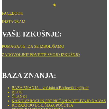
❀
FACEBOOK
INSTAGRAM
VAŠE IZKUŠNJE:
POMAGAJTE, DA SE IZBOLJŠAMO
ZADOVOLJNI? POVEJTE SVOJO IZKUŠNJO
BAZA ZNANJA:
BAZA ZNANJA – več info o Bachovih kapljicah
BLOG
ČLANKI
KAKO VZROCI IN PREPRIČANJA VPLIVAJO NA VAS
KORAKI DO BOLJŠEGA POČUTJA