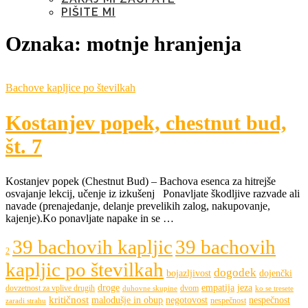
PIŠITE MI
Oznaka:
motnje hranjenja
Bachove kapljice po številkah
Kostanjev popek, chestnut bud,
št. 7
Kostanjev popek (Chestnut Bud) – Bachova esenca za hitrejše
osvajanje lekcij, učenje iz izkušenj Ponavljate škodljive razvade ali
navade (prenajedanje, delanje prevelikih zalog, nakupovanje,
kajenje).Ko ponavljate napake in se …
39 bachovih kapljic
39 bachovih
2
kapljic po številkah
dogodek
bojazljivost
dojenčki
droge
empatija
jeza
dovzetnost za vplive drugih
dvom
duhovne skupine
ko se tresete
kritičnost
malodušje in obup
negotovost
nespečnost
nespečnost
zaradi strahu