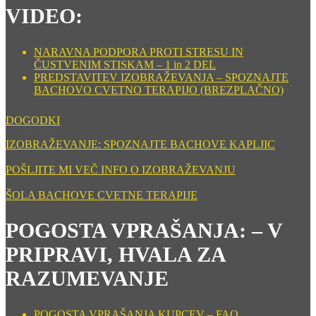
VIDEO:
NARAVNA PODPORA PROTI STRESU IN
ČUSTVENIM STISKAM – 1 in 2 DEL
PREDSTAVITEV IZOBRAŽEVANJA – SPOZNAJTE
BACHOVO CVETNO TERAPIJO (BREZPLAČNO)
DOGODKI
IZOBRAŽEVANJE: SPOZNAJTE BACHOVE KAPLJIC
POŠLJITE MI VEČ INFO O IZOBRAŽEVANJU
ŠOLA BACHOVE CVETNE TERAPIJE
POGOSTA VPRAŠANJA: – V
PRIPRAVI, HVALA ZA
RAZUMEVANJE
POGOSTA VPRAŠANJA KUPCEV – FAQ