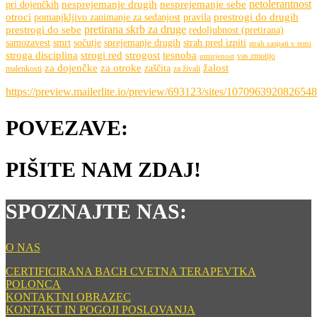
netolerantnost
nesprejemanje drugih
nesprejemanje sebe
pri dojenčkih
otroci
prestrogi do drugih
pomanjkljivo zanimanje za sedanjost
pravila
pretirana skrb za druge
prestrogi do sebe
redoljubnost (pretirana)
samozavest
smrt
sočutje
sprejemanje drugih
strah pred izpiti
strah zaspati v temi
stroga disciplina
strogi red
strogost
tesnoba
vas zmotijo
umirjenost
za dojenčke
za otroke
žalost
zaščita
malenkosti
za živali
https://preview.mailerlite.io/preview/693123/sites/107096392082654
POVEZAVE:
PIŠITE NAM ZDAJ!
SPOZNAJTE NAS:
O NAS
CERTIFICIRANA BACH CVETNA TERAPEVTKA
POLONCA
KONTAKTNI OBRAZEC
KONTAKT IN POGOJI POSLOVANJA