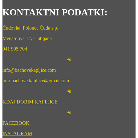
KONTAKTNI PODATKI:
Čudovita, Polonca Čuda s.p.
Menardova 12, Ljubljana
041 905 704
❀
info@bachovekapljice.com
info.bachove.kapljice@gmail.com
❀
KDAJ DOBIM KAPLJICE
❀
FACEBOOK
INSTAGRAM