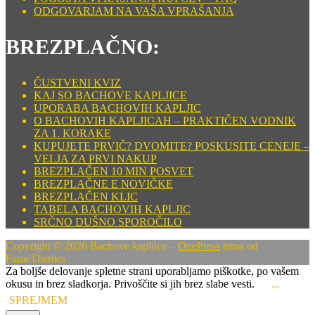
ODGOVARJAM NA VAŠA VPRAŠANJA
BREZPLAČNO:
ČUSTVENI KVIZ
KAJ SO BACHOVE KAPLJICE
UPORABA BACHOVIH KAPLJIC
O BACHOVIH KAPLJICAH – PRAKTIČEN VODNIK
ZA 1. KORAKE
KUPUJETE PRVIČ? DVOMITE? POSKUSITE CENEJE –
VELJA ZA PRVI NAKUP
BREZPLAČEN 10 MIN POSVET
BREZPLAČNE E NOVIČKE
BREZPLAČEN KLIC
TABELA BACHOVIH KAPLJIC
SRČNO DUŠNO SPOROČILO
Copyright © 2026 Bachove kapljice
–
OnePress
tema od
FameThemes
Za boljše delovanje spletne strani uporabljamo piškotke, po vašem
okusu in brez sladkorja. Privoščite si jih brez slabe vesti.
...
SPREJMEM