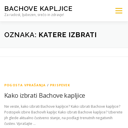
BACHOVE KAPLJICE
Meni
Za radost, ljubezen, srečo in zdravje!
DOMOV
TRGOVINA BACHOVE KAPLJICE
OZNAKA:
KATERE IZBRATI
SVETOVANJE
IZOBRAŽEVANJE
ŠOLA
TERAPIJA
KONTAKT – 041 905 704
POGOSTA VPRAŠANJA
/
PRISPEVEK
Kako izbrati Bachove kapljice
Ne veste, kako izbrati Bachove kapljice? Kako izbrati Bachove kapljice?
Postopek izbire Bachovih kapljic Kako izbrati Bachove kapljice? Izberete
jih glede aktualno čustveno stanje, na podlagi trenutnih negativnih
čustev. Vprašajte …