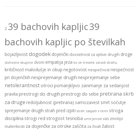
39 bachovih kapljic
39
2
bachovih kapljic po številkah
dogodek
bojazljivost
dojenčki
droge
dovzetnost za vplive drugih
empatija
jeza
dvom
duhovne skupine
ko se tresete zaradi strahu
kritičnost
malodušje in obup
negotovost
nespečnost
nespečnost
nesprejemanje drugih
nesprejemanje sebe
pri dojenčkih
netolerantnost
otroci
pomanjkljivo zanimanje za sedanjost
pretirana skrb
prestrogi do drugih
prestrogi do sebe
pravila
za druge
redoljubnost (pretirana)
samozavest
smrt
sočutje
stroga
sprejemanje drugih
strah pred izpiti
strah zaspati v temi
disciplina
strogi red
strogost
tesnoba
vas zmotijo
umirjenost
za dojenčke
za otroke
žalost
zaščita
malenkosti
za živali