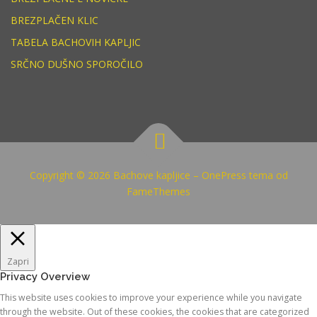
BREZPLAČEN KLIC
TABELA BACHOVIH KAPLJIC
SRČNO DUŠNO SPOROČILO
Copyright © 2026 Bachove kapljice
–
OnePress
tema od
FameThemes
Zapri
Privacy Overview
This website uses cookies to improve your experience while you navigate
through the website. Out of these cookies, the cookies that are categorized