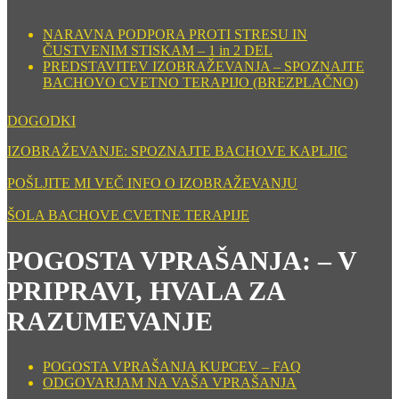
NARAVNA PODPORA PROTI STRESU IN
ČUSTVENIM STISKAM – 1 in 2 DEL
PREDSTAVITEV IZOBRAŽEVANJA – SPOZNAJTE
BACHOVO CVETNO TERAPIJO (BREZPLAČNO)
DOGODKI
IZOBRAŽEVANJE: SPOZNAJTE BACHOVE KAPLJIC
POŠLJITE MI VEČ INFO O IZOBRAŽEVANJU
ŠOLA BACHOVE CVETNE TERAPIJE
POGOSTA VPRAŠANJA: – V
PRIPRAVI, HVALA ZA
RAZUMEVANJE
POGOSTA VPRAŠANJA KUPCEV – FAQ
ODGOVARJAM NA VAŠA VPRAŠANJA