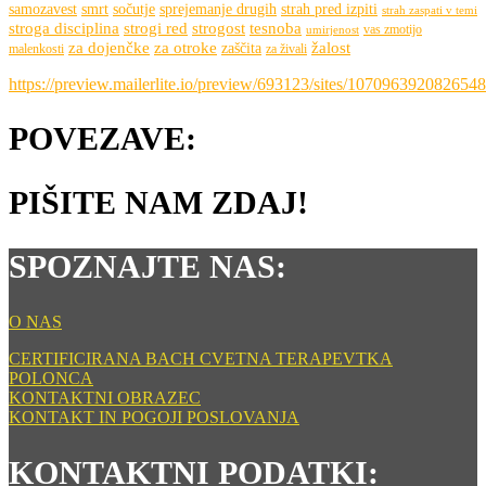
samozavest
smrt
sočutje
sprejemanje drugih
strah pred izpiti
strah zaspati v temi
stroga disciplina
strogi red
strogost
tesnoba
vas zmotijo
umirjenost
za dojenčke
za otroke
žalost
zaščita
malenkosti
za živali
https://preview.mailerlite.io/preview/693123/sites/107096392082654
POVEZAVE:
PIŠITE NAM ZDAJ!
SPOZNAJTE NAS:
O NAS
CERTIFICIRANA BACH CVETNA TERAPEVTKA
POLONCA
KONTAKTNI OBRAZEC
KONTAKT IN POGOJI POSLOVANJA
KONTAKTNI PODATKI: