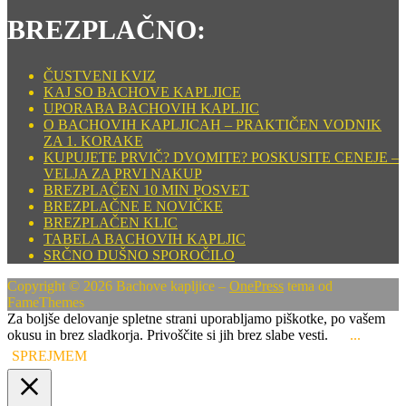
BREZPLAČNO:
ČUSTVENI KVIZ
KAJ SO BACHOVE KAPLJICE
UPORABA BACHOVIH KAPLJIC
O BACHOVIH KAPLJICAH – PRAKTIČEN VODNIK
ZA 1. KORAKE
KUPUJETE PRVIČ? DVOMITE? POSKUSITE CENEJE –
VELJA ZA PRVI NAKUP
BREZPLAČEN 10 MIN POSVET
BREZPLAČNE E NOVIČKE
BREZPLAČEN KLIC
TABELA BACHOVIH KAPLJIC
SRČNO DUŠNO SPOROČILO
Copyright © 2026 Bachove kapljice
–
OnePress
tema od
FameThemes
Za boljše delovanje spletne strani uporabljamo piškotke, po vašem
okusu in brez sladkorja. Privoščite si jih brez slabe vesti.
...
SPREJMEM