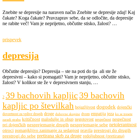
Znebite se depresije na naraven način Znebite se depresije zdaj! Kaj
čakate? Koga čakate? Pravzaprav sebe, da se odločite, da depresije
ne rabite več! Vam je neprijetno, občutite stisko, žalost? …
prispevek
depresija
Občutite depresijo? Depresija – ste na poti do tja ali ste že
depresivni – kako si pomagati? Vam je neprijetno, občutite stisko,
žalost? V kolikor ste že v depresivnem stanju, …
39 bachovih kapljic
39 bachovih
2
kapljic po številkah
dogodek
bojazljivost
dojenčki
droge
empatija
jeza
dovzetnost za vplive drugih
dvom
duhovne skupine
ko se tresete
kritičnost
malodušje in obup
negotovost
nespečnost
nespečnost
zaradi strahu
netolerantnost
nesprejemanje drugih
nesprejemanje sebe
pri dojenčkih
otroci
prestrogi do drugih
pomanjkljivo zanimanje za sedanjost
pravila
pretirana skrb za druge
prestrogi do sebe
redoljubnost (pretirana)