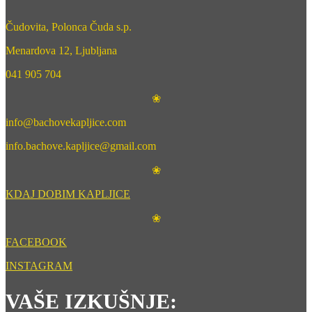
Čudovita, Polonca Čuda s.p.
Menardova 12, Ljubljana
041 905 704
❀
info@bachovekapljice.com
info.bachove.kapljice@gmail.com
❀
KDAJ DOBIM KAPLJICE
❀
FACEBOOK
INSTAGRAM
VAŠE IZKUŠNJE: