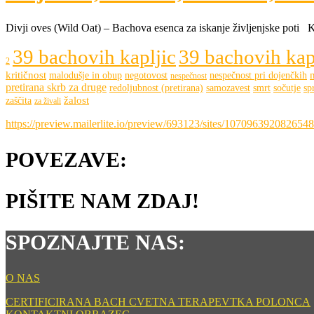
Divji oves (Wild Oat) – Bachova esenca za iskanje življenjske poti Ko s
39 bachovih kapljic
39 bachovih kapl
2
kritičnost
malodušje in obup
negotovost
nespečnost pri dojenčkih
nespečnost
pretirana skrb za druge
redoljubnost (pretirana)
samozavest
smrt
sočutje
sp
žalost
zaščita
za živali
https://preview.mailerlite.io/preview/693123/sites/107096392082654
POVEZAVE:
PIŠITE NAM ZDAJ!
SPOZNAJTE NAS:
O NAS
CERTIFICIRANA BACH CVETNA TERAPEVTKA POLONCA