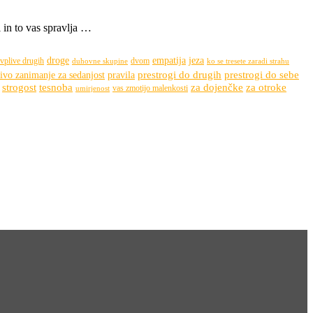
i in to vas spravlja …
droge
empatija
jeza
 vplive drugih
dvom
duhovne skupine
ko se tresete zaradi strahu
prestrogi do drugih
prestrogi do sebe
ivo zanimanje za sedanjost
pravila
strogost
tesnoba
za dojenčke
za otroke
vas zmotijo malenkosti
umirjenost