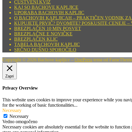
ČUSTVENI KVIZ
KAJ SO BACHOVE KAPLJICE
UPORABA BACHOVIH KAPLJIC
O BACHOVIH KAPLJICAH – PRAKTIČEN VODNIK ZA
KUPUJETE PRVIČ? DVOMITE? POSKUSITE CENEJE – 
BREZPLAČEN 10 MIN POSVET
BREZPLAČNE E NOVIČKE
BREZPLAČEN KLIC
TABELA BACHOVIH KAPLJIC
SRČNO DUŠNO SPOROČILO
Copyright © 2026 Bachove kapljice
–
OnePress
tema od FameThem
Zapri
Privacy Overview
This website uses cookies to improve your experience while you naviga
for the working of basic functionalities
...
Necessary
Necessary
Vedno omogočeno
Necessary cookies are absolutely essential for the website to function 