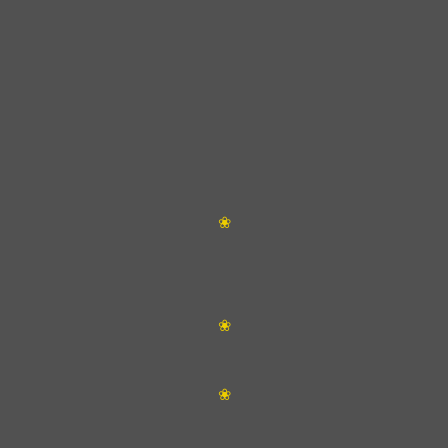
❀
❀
❀