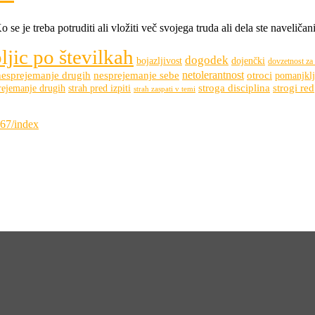
e je treba potruditi ali vložiti več svojega truda ali dela ste naveličan
jic po številkah
dogodek
bojazljivost
dojenčki
dovzetnost za
netolerantnost
nesprejemanje drugih
nesprejemanje sebe
otroci
pomanjklj
stroga disciplina
strogi red
rejemanje drugih
strah pred izpiti
strah zaspati v temi
867/index