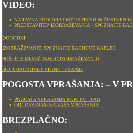
VIDEO:
NARAVNA PODPORA PROTI STRESU IN ČUSTVENIM ST
PREDSTAVITEV IZOBRAŽEVANJA – SPOZNAJTE BA
DOGODKI
IZOBRAŽEVANJE: SPOZNAJTE BACHOVE KAPLJIC
POŠLJITE MI VEČ INFO O IZOBRAŽEVANJU
ŠOLA BACHOVE CVETNE TERAPIJE
POGOSTA VPRAŠANJA: – V P
POGOSTA VPRAŠANJA KUPCEV – FAQ
ODGOVARJAM NA VAŠA VPRAŠANJA
BREZPLAČNO: