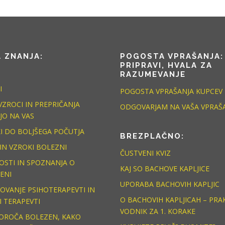
 ZNANJA:
POGOSTA VPRAŠANJA: 
PRIPRAVI, HVALA ZA
RAZUMEVANJE
I
POGOSTA VPRAŠANJA KUPCEV 
VZROCI IN PREPRIČANJA
ODGOVARJAM NA VAŠA VPRAŠ
JO NA VAS
I DO BOLJŠEGA POČUTJA
BREZPLAČNO:
 IN VZROKI BOLEZNI
ČUSTVENI KVIZ
STI IN SPOZNANJA O
KAJ SO BACHOVE KAPLJICE
ENI
UPORABA BACHOVIH KAPLJIC
OVANJE PSIHOTERAPEVTI IN
O BACHOVIH KAPLJICAH – PRA
I TERAPEVTI
VODNIK ZA 1. KORAKE
POROČA BOLEZEN, KAKO