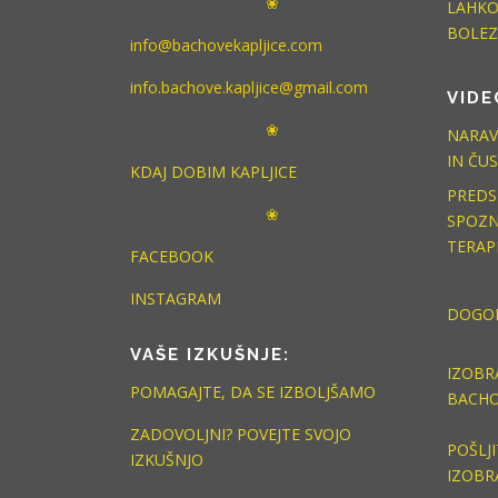
❀
LAHKO
BOLEZ
info@bachovekapljice.com
info.bachove.kapljice@gmail.com
VIDE
❀
NARAV
IN ČUS
KDAJ DOBIM KAPLJICE
PREDS
❀
SPOZN
TERAP
FACEBOOK
INSTAGRAM
DOGO
VAŠE IZKUŠNJE:
IZOBR
POMAGAJTE, DA SE IZBOLJŠAMO
BACHO
ZADOVOLJNI? POVEJTE SVOJO
POŠLJI
IZKUŠNJO
IZOBR