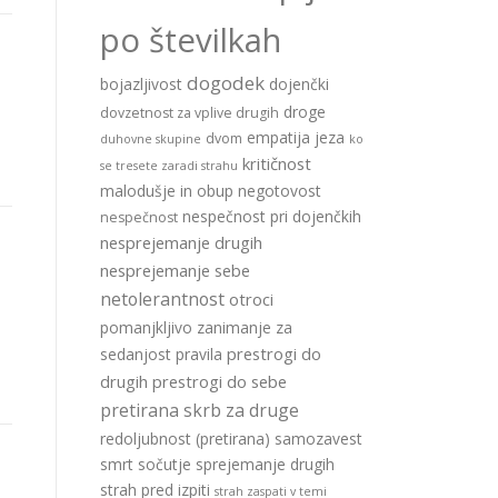
po številkah
dogodek
bojazljivost
dojenčki
droge
dovzetnost za vplive drugih
empatija
jeza
dvom
duhovne skupine
ko
kritičnost
se tresete zaradi strahu
malodušje in obup
negotovost
nespečnost pri dojenčkih
nespečnost
nesprejemanje drugih
nesprejemanje sebe
netolerantnost
otroci
pomanjkljivo zanimanje za
prestrogi do
sedanjost
pravila
drugih
prestrogi do sebe
pretirana skrb za druge
redoljubnost (pretirana)
samozavest
smrt
sočutje
sprejemanje drugih
strah pred izpiti
strah zaspati v temi