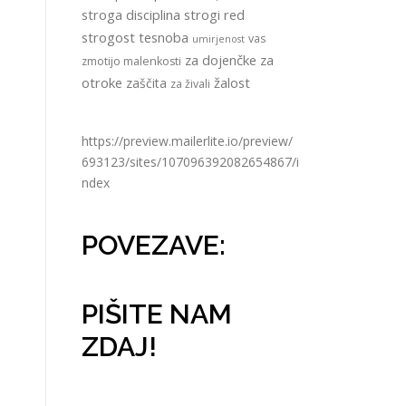
stroga disciplina
strogi red
strogost
tesnoba
vas
umirjenost
za dojenčke
za
zmotijo malenkosti
otroke
žalost
zaščita
za živali
https://preview.mailerlite.io/preview/
693123/sites/107096392082654867/i
ndex
POVEZAVE:
PIŠITE NAM
ZDAJ!