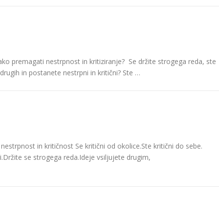
ako premagati nestrpnost in kritiziranje? Se držite strogega reda, ste
ugih in postanete nestrpni in kritični? Ste …
trpnost in kritičnost Se kritični od okolice.Ste kritični do sebe.
i.Držite se strogega reda.Ideje vsiljujete drugim,