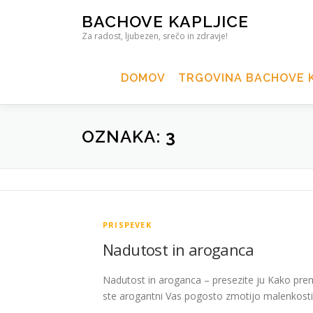
BACHOVE KAPLJICE
Za radost, ljubezen, srečo in zdravje!
DOMOV
TRGOVINA BACHOVE K
OZNAKA:
3
PRISPEVEK
Nadutost in aroganca
Nadutost in aroganca – presezite ju Kako prem
ste arogantni Vas pogosto zmotijo malenkosti 