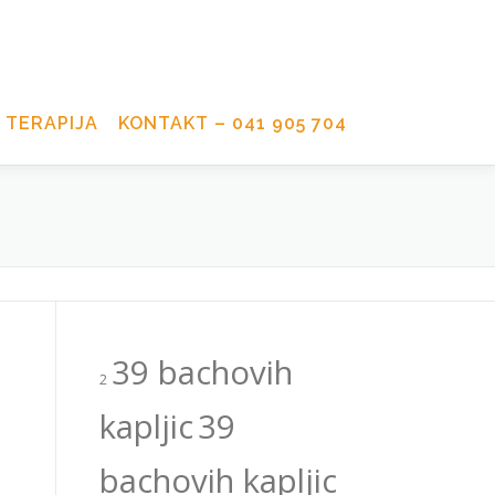
TERAPIJA
KONTAKT – 041 905 704
39 bachovih
2
kapljic
39
bachovih kapljic