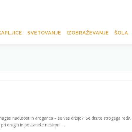
APLJICE
SVETOVANJE
IZOBRAŽEVANJE
ŠOLA
agati nadutost in aroganca – se vas držijo? Se držite strogega reda,
pri drugih in postanete nestrpni …