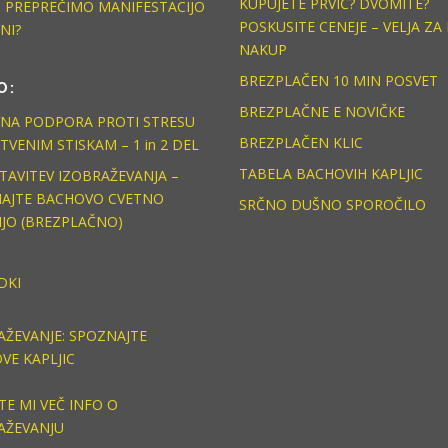
KUPUJETE PRVIČ? DVOMITE?
 PREPREČIMO MANIFESTACIJO
POSKUSITE CENEJE – VELJA ZA 
NI?
NAKUP
BREZPLAČEN 10 MIN POSVET
O:
BREZPLAČNE E NOVIČKE
NA PODPORA PROTI STRESU
BREZPLAČEN KLIC
TVENIM STISKAM – 1 in 2 DEL
TABELA BACHOVIH KAPLJIC
TAVITEV IZOBRAŽEVANJA –
AJTE BACHOVO CVETNO
SRČNO DUŠNO SPOROČILO
IJO (BREZPLAČNO)
DKI
AŽEVANJE: SPOZNAJTE
VE KAPLJIC
TE MI VEČ INFO O
AŽEVANJU