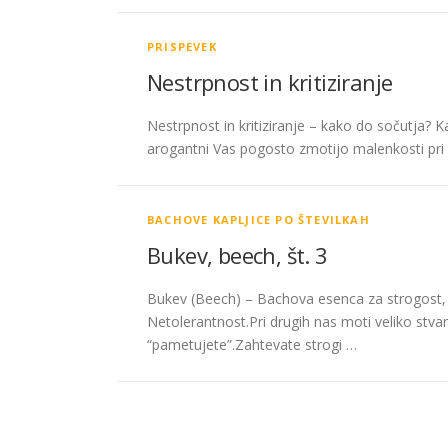
PRISPEVEK
Nestrpnost in kritiziranje
Nestrpnost in kritiziranje – kako do sočutja? K
arogantni Vas pogosto zmotijo malenkosti pri dr
BACHOVE KAPLJICE PO ŠTEVILKAH
Bukev, beech, št. 3
Bukev (Beech) – Bachova esenca za strogost, nes
Netolerantnost.Pri drugih nas moti veliko stvar
“pametujete”.Zahtevate strogi …