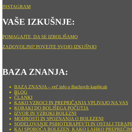
INSTAGRAM
VAŠE IZKUŠNJE:
POMAGAJTE, DA SE IZBOLJŠAMO
ZADOVOLJNI? POVEJTE SVOJO IZKUŠNJO
BAZA ZNANJA:
BAZA ZNANJA – več info o Bachovih kapljicah
BLOG
ČLANKI
KAKO VZROCI IN PREPRIČANJA VPLIVAJO NA VAS
KORAKI DO BOLJŠEGA POČUTJA
IZVOR IN VZROKI BOLEZNI
MODROSTI IN SPOZNANJA O BOLEZENI
SODELOVANJE PSIHOTERAPEVTI IN OSTALI TERAP
KAJ SPOROČA BOLEZEN, KAKO LAHKO PREPREČIM