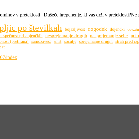
inov v preteklosti Dušeče hrepenenje, ki vas drži v preteklosti?Ne živ
ljic po številkah
dogodek
bojazljivost
dojenčki
dovzetn
neto
nesprejemanje drugih
nesprejemanje sebe
nespečnost pri dojenčkih
bnost (pretirana)
samozavest
smrt
sočutje
sprejemanje drugih
strah pred izp
ost
867/index