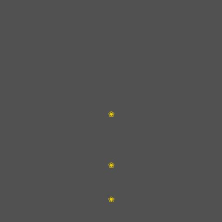
❀
❀
❀