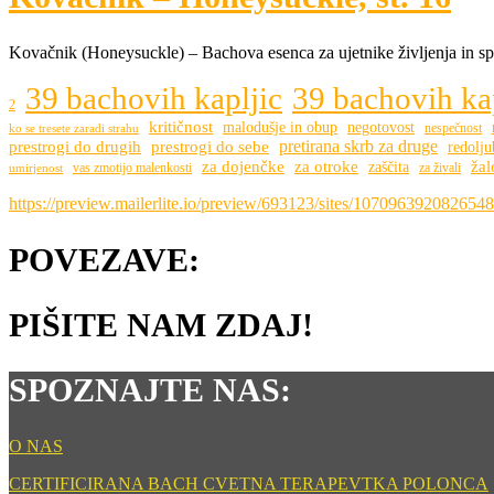
Kovačnik (Honeysuckle) – Bachova esenca za ujetnike življenja in spom
39 bachovih kapljic
39 bachovih kap
2
kritičnost
malodušje in obup
negotovost
nespečnost
ko se tresete zaradi strahu
pretirana skrb za druge
prestrogi do drugih
prestrogi do sebe
redolju
za dojenčke
za otroke
žal
zaščita
vas zmotijo malenkosti
za živali
umirjenost
https://preview.mailerlite.io/preview/693123/sites/107096392082654
POVEZAVE:
PIŠITE NAM ZDAJ!
SPOZNAJTE NAS:
O NAS
CERTIFICIRANA BACH CVETNA TERAPEVTKA POLONCA