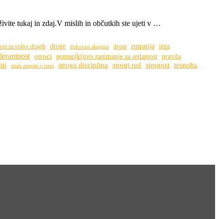
ite tukaj in zdaj.V mislih in občutkih ste ujeti v …
droge
empatija
jeza
ost za vplive drugih
dvom
duhovne skupine
lerantnost
otroci
pomanjkljivo zanimanje za sedanjost
pravila
stroga disciplina
strogi red
strogost
tesnoba
iti
strah zaspati v temi