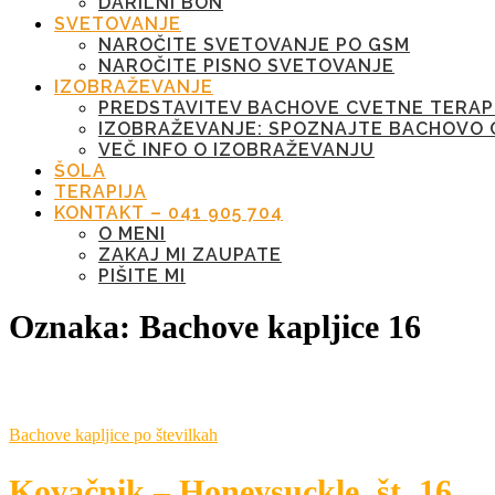
DARILNI BON
SVETOVANJE
NAROČITE SVETOVANJE PO GSM
NAROČITE PISNO SVETOVANJE
IZOBRAŽEVANJE
PREDSTAVITEV BACHOVE CVETNE TERAP
IZOBRAŽEVANJE: SPOZNAJTE BACHOVO 
VEČ INFO O IZOBRAŽEVANJU
ŠOLA
TERAPIJA
KONTAKT – 041 905 704
O MENI
ZAKAJ MI ZAUPATE
PIŠITE MI
Oznaka:
Bachove kapljice 16
Bachove kapljice po številkah
Kovačnik – Honeysuckle, št. 16