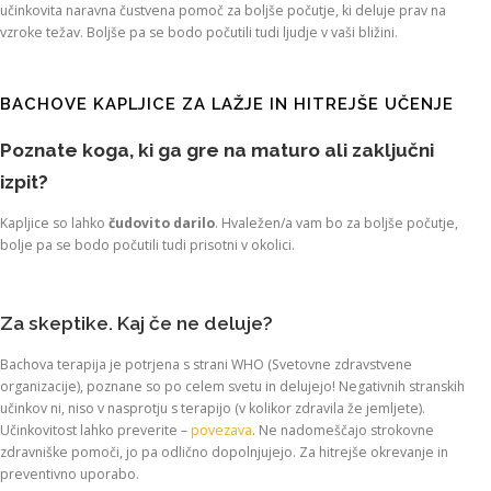
učinkovita naravna čustvena pomoč za boljše počutje, ki deluje prav na
vzroke težav. Boljše pa se bodo počutili tudi ljudje v vaši bližini.
BACHOVE KAPLJICE ZA LAŽJE IN HITREJŠE UČENJE
Poznate koga, ki ga gre na maturo ali zaključni
izpit?
Kapljice so lahko
čudovito darilo
. Hvaležen/a vam bo za boljše počutje,
bolje pa se bodo počutili tudi prisotni v okolici.
Za skeptike. Kaj če ne deluje?
Bachova terapija je potrjena s strani WHO (Svetovne zdravstvene
organizacije), poznane so po celem svetu in delujejo! Negativnih stranskih
učinkov ni, niso v nasprotju s terapijo (v kolikor zdravila že jemljete).
Učinkovitost lahko preverite –
povezava
. Ne nadomeščajo strokovne
zdravniške pomoči, jo pa odlično dopolnjujejo. Za hitrejše okrevanje in
preventivno uporabo.