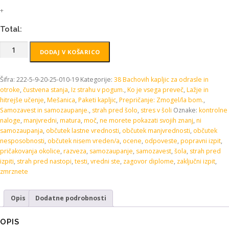
+
Total:
Bachove
DODAJ V KOŠARICO
kapljice
-
ANTI
Šifra:
222-5-9-20-25-010-19
Kategorije:
38 Bachovih kapljic za odrasle in
STRESNE
otroke
,
čustvena stanja
,
Iz strahu v pogum.
,
Ko je vsega preveč
,
Lažje in
KAPLJICE
hitrejše učenje
,
Mešanica
,
Paketi kapljic
,
Prepričanje: Zmogel/la bom.
,
ZA
Samozavest in samozaupanje.
,
strah pred šolo
,
stres v šoli
Oznake:
kontrolne
LAŽJE
naloge
,
manjvredni
,
matura
,
moč
,
ne morete pokazati svojih znanj
,
ni
IN
samozaupanja
,
občutek lastne vrednosti
,
občutek manjvrednosti
,
občutek
HITREJŠE
nesposobnosti
,
občutek nisem vreden/a
,
ocene
,
odpoveste
,
popravni izpit
,
UČENJE
pričakovanja okolice
,
razveza
,
samozaupanje
,
samozavest
,
šola
,
strah pred
30
izpiti
,
strah pred nastopi
,
testi
,
vredni ste
,
zagovor diplome
,
zaključni izpit
,
ml
zmrznete
količina
Opis
Dodatne podrobnosti
OPIS