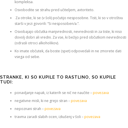
kompleksa.
Osvobodite se strahu pred učiteljem, avtoriteto.
Za otroke, ki se (v šoli) počutijo nesposobne. Tisti, ki so v otroštvu
starši v jezi govorili: “Si nesposoben/a.”.
Osvobajajo občutka manjvrednosti, nevrednosti in za tiste, ki niso
dovolj dobri ali vredni. Za vse, ki bežijo pred občutkom nevrednosti
(odrasli otroci alkoholikov).
Ko imate občutek, da boste (spet) odpovedali in ne zmorete dati
vsega od sebe.
STRANKE, KI SO KUPILE TO RASTLINO, SO KUPILE
TUDI:
ponavljanje napak, iz katerih se nič ne naučite –
povezava
negativne misli, ki ne grejo stran –
povezava
nepoznani strah –
povezava
travma zaradi slabih ocen, izkušenj v šoli –
povezava