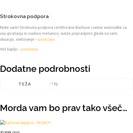
Strokovna podpora
Niste sami! Strokovna podpora certificirane Bachove cvetne svetovalke za
vsa vprašanja in osebno mešanico, sveže pripravljeno glede na vašo
situacijo, svetovanje –
povezava
Več kapljic –
povezava
Dodatne podrobnosti
TEŽA
-1 kg
Morda vam bo prav tako všeč…
Kratek opis