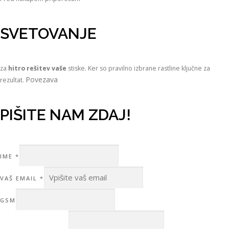
SVETOVANJE
za
hitro rešitev vaše
stiske. Ker so pravilno izbrane rastline ključne za
Povezava
rezultat.
PIŠITE NAM ZDAJ!
IME
*
SPOROČILO
VAŠ EMAIL
*
GSM
VAŠ
GSM