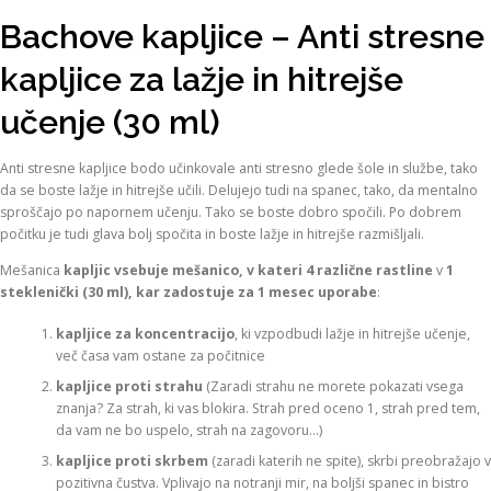
Bachove kapljice – Anti stresne
kapljice za lažje in hitrejše
učenje (30 ml)
Anti stresne kapljice bodo učinkovale anti stresno glede šole in službe, tako
da se boste lažje in hitrejše učili. Delujejo tudi na spanec, tako, da mentalno
sproščajo po napornem učenju. Tako se boste dobro spočili. Po dobrem
počitku je tudi glava bolj spočita in boste lažje in hitrejše razmišljali.
Mešanica
kapljic vsebuje mešanico, v kateri 4 različne rastline
v
1
steklenički (30 ml), kar zadostuje za 1 mesec uporabe
:
kapljice za koncentracijo
, ki vzpodbudi lažje in hitrejše učenje,
več časa vam ostane za počitnice
kapljice proti strahu
(Zaradi strahu ne morete pokazati vsega
znanja? Za strah, ki vas blokira. Strah pred oceno 1, strah pred tem,
da vam ne bo uspelo, strah na zagovoru…)
kapljice proti skrbem
(zaradi katerih ne spite), skrbi preobražajo v
pozitivna čustva. Vplivajo na notranji mir, na boljši spanec in bistro