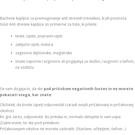
Bachove kapljice za premagovanje anti stresnih trenutkov, ki jih povzroča
šola! Anti stresne kapljice so primerne za tiste, ki pišete:
teste, izpite, popravni izpiti
zaključni izpiti, matura
zagovore diplomske, magistrske
imate naporne razgovore ali pogajanja za službo, razgovori s šefom,
na sodišču
Se vam dogaja to, da ste
pod pritiskom negativnih čustev in ne morete
pokazati vsega, kar znate
:
Občutek, da boste (spet) odpovedali (zaradi svojih pričakovanj in pričakovanj
okolice).
Ko gre zares, odpoveste. Ko pritiska ni, normalo delujete in vam uspe.
Z(a)mrznete, ko ste pod pritiskom.
Pričakovanjem okolice ne morete zadostiti. (Staršem, učiteljem, šefom…)