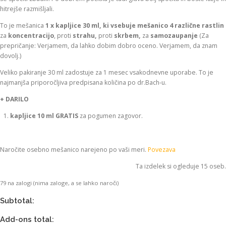
i
n
hitrejše razmišljali.
r
u
n
t
To je mešanica
1 x kapljice 30 ml, ki vsebuje mešanico 4 različne rastlin
a
n
za
koncentracijo
, proti
strahu,
proti
skrbem,
za
samozaupanje
(Za
c
a
prepričanje: Verjamem, da lahko dobim dobro oceno. Verjamem, da znam
e
c
dovolj.)
n
e
Veliko pakiranje 30 ml zadostuje za 1 mesec vsakodnevne uporabe. To je
a
n
najmanjša priporočljiva predpisana količina po dr.Bach-u.
j
a
e
j
+ DARILO
b
e
i
:
kapljice 10 ml GRATIS
za pogumen zagovor.
l
€
a
5
:
9
Naročite osebno mešanico narejeno po vaši meri.
Povezava
€
,
6
2
Ta izdelek si ogleduje 15 oseb.
4
0
79 na zalogi (nima zaloge, a se lahko naroči)
,
.
0
Subtotal:
0
.
Add-ons total: