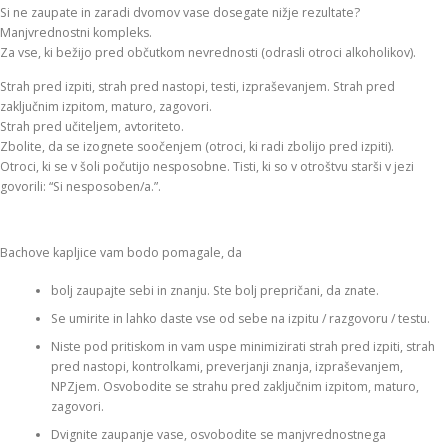
Si ne zaupate in zaradi dvomov vase dosegate nižje rezultate?
Manjvrednostni kompleks.
Za vse, ki bežijo pred občutkom nevrednosti (odrasli otroci alkoholikov).
Strah pred izpiti, strah pred nastopi, testi, izpraševanjem. Strah pred
zaključnim izpitom, maturo, zagovori.
Strah pred učiteljem, avtoriteto.
Zbolite, da se izognete soočenjem (otroci, ki radi zbolijo pred izpiti).
Otroci, ki se v šoli počutijo nesposobne. Tisti, ki so v otroštvu starši v jezi
govorili: “Si nesposoben/a.”.
Bachove kapljice vam bodo pomagale, da
bolj zaupajte sebi in znanju. Ste bolj prepričani, da znate.
Se umirite in lahko daste vse od sebe na izpitu / razgovoru / testu.
Niste pod pritiskom in vam uspe minimizirati strah pred izpiti, strah
pred nastopi, kontrolkami, preverjanji znanja, izpraševanjem,
NPZjem. Osvobodite se strahu pred zaključnim izpitom, maturo,
zagovori.
Dvignite zaupanje vase, osvobodite se manjvrednostnega