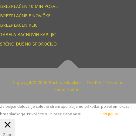
BREZPLAČEN 10 MIN POSVET
BREZPLAČNE E NOVIČKE
BREZPLAČEN KLIC
TABELA BACHOVIH KAPLJIC
SRČNO DUŠNO SPOROČILO
Copyright © 2026 Bachove kapljice
–
OnePress
tema od
FameThemes
Za boljše delovanje spletne strani uporabljamo piškotke, po vašem okusu in
brez sladkorja. Privoščite si jih brez slabe vesti.
...
SPREJMEM
Zapri