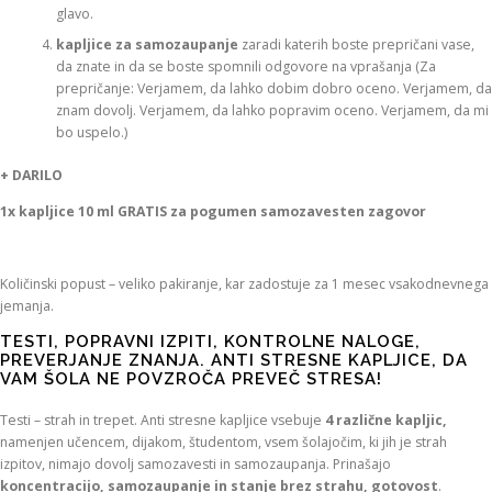
glavo.
kapljice za samozaupanje
zaradi katerih boste prepričani vase,
da znate in da se boste spomnili odgovore na vprašanja (Za
prepričanje: Verjamem, da lahko dobim dobro oceno. Verjamem, da
znam dovolj. Verjamem, da lahko popravim oceno. Verjamem, da mi
bo uspelo.)
+ DARILO
1x kapljice 10 ml GRATIS za pogumen samozavesten zagovor
Količinski popust – veliko pakiranje, kar zadostuje za 1 mesec vsakodnevnega
jemanja.
TESTI, POPRAVNI IZPITI, KONTROLNE NALOGE,
PREVERJANJE ZNANJA. ANTI STRESNE KAPLJICE, DA
VAM ŠOLA NE POVZROČA PREVEČ STRESA!
Testi – strah in trepet. Anti stresne kapljice vsebuje
4 različne kapljic,
namenjen učencem, dijakom, študentom, vsem šolajočim, ki jih je strah
izpitov, nimajo dovolj samozavesti in samozaupanja. Prinašajo
koncentracijo, samozaupanje in stanje brez strahu, gotovost
.