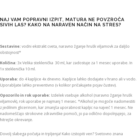
NAJ VAM POPRAVNI IZPIT, MATURA NE POVZROČA
SIVIH LAS? KAKO NA NARAVEN NAČIN NA STRES?
Sestavine:
vodni ekstrakt cveta, naravno žganje hrušk viljamovk za daljšo
obstojnost*
Količina:
3x Velika steklenička 30 ml, kar zadostuje za 1 mesec uporabe. In
1x steklenička 10 ml.
Uporaba:
do 4 kapljice 4x dnevno. Kapljice lahko dodajate v hrano ali v vodo.
Uporabljate lahko preventivno (v kolikor pričakujete pojav čustev).
Opozorilo in
rok uporabe:
Izdelek vsebuje alkohol (naravno žganje hrušk
viljamovk), rok uporabe je najmanj 1 mesec. *Alkohol je mogoče nadomestiti
z jedilnim glicerinom, kar zmanjša uporabnost kapljic na največ 1 mesec. Ne
nadomeščajo strokovne zdravniške pomoči, jo pa odlično dopolnjujejo, za
hitrejše okrevanje.
Dovolj slabega počutja in trpljenja! Kako izstopiti ven? Svetovno znana