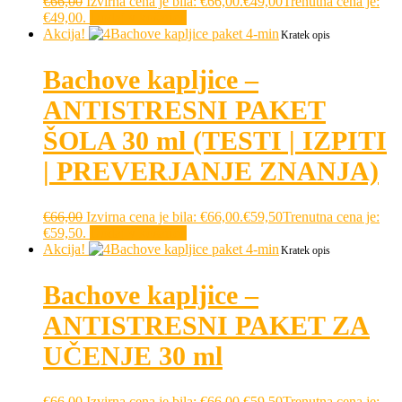
€
66,00
Izvirna cena je bila: €66,00.
€
49,00
Trenutna cena je:
€49,00.
Dodaj v košarico
Akcija!
Kratek opis
Bachove kapljice –
ANTISTRESNI PAKET
ŠOLA 30 ml (TESTI | IZPITI
| PREVERJANJE ZNANJA)
€
66,00
Izvirna cena je bila: €66,00.
€
59,50
Trenutna cena je:
€59,50.
Dodaj v košarico
Akcija!
Kratek opis
Bachove kapljice –
ANTISTRESNI PAKET ZA
UČENJE 30 ml
€
66,00
Izvirna cena je bila: €66,00.
€
59,50
Trenutna cena je: