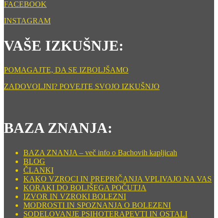
FACEBOOK
INSTAGRAM
VAŠE IZKUŠNJE:
POMAGAJTE, DA SE IZBOLJŠAMO
ZADOVOLJNI? POVEJTE SVOJO IZKUŠNJO
BAZA ZNANJA:
BAZA ZNANJA – več info o Bachovih kapljicah
BLOG
ČLANKI
KAKO VZROCI IN PREPRIČANJA VPLIVAJO NA VAS
KORAKI DO BOLJŠEGA POČUTJA
IZVOR IN VZROKI BOLEZNI
MODROSTI IN SPOZNANJA O BOLEZENI
SODELOVANJE PSIHOTERAPEVTI IN OSTALI