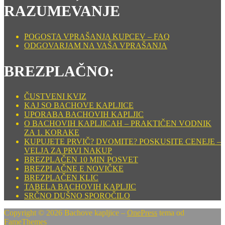
RAZUMEVANJE
POGOSTA VPRAŠANJA KUPCEV – FAQ
ODGOVARJAM NA VAŠA VPRAŠANJA
BREZPLAČNO:
ČUSTVENI KVIZ
KAJ SO BACHOVE KAPLJICE
UPORABA BACHOVIH KAPLJIC
O BACHOVIH KAPLJICAH – PRAKTIČEN VODNIK
ZA 1. KORAKE
KUPUJETE PRVIČ? DVOMITE? POSKUSITE CENEJE –
VELJA ZA PRVI NAKUP
BREZPLAČEN 10 MIN POSVET
BREZPLAČNE E NOVIČKE
BREZPLAČEN KLIC
TABELA BACHOVIH KAPLJIC
SRČNO DUŠNO SPOROČILO
Copyright © 2026 Bachove kapljice
–
OnePress
tema od
FameThemes