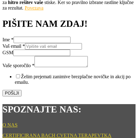
za
hitro rešitev vaše
stiske. Ker so pravilno izbrane rastline ključne
za rezultat.
Povezava
PIŠITE NAM ZDAJ!
Ime
*
Vaš email
*
GSM
Vaše sporočilo
*
Ime
Vaše
Želim prejemati zanimive brezplačne novičke in akcij po
sporočilo
emailu.
POŠLJI
SPOZNAJTE NAS:
O NAS
CERTIFICIRANA BACH CVETNA TERAPEVTKA