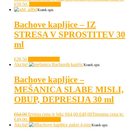
€59,50.
Dodaj v košarico
Kratek opis
Bachove kapljice – IZ
STRESA V SPROSTITEV 30
ml
€
28,50
Dodaj v košarico
Akcija!
Kratek opis
Bachove kapljice –
MEŠANICA SLABE MISLI,
OBUP, DEPRESIJA 30 ml
€
64,00
Izvirna cena je bila: €64,00.
€
49,00
Trenutna cena je:
€49,00.
Dodaj v košarico
Akcija!
Kratek opis