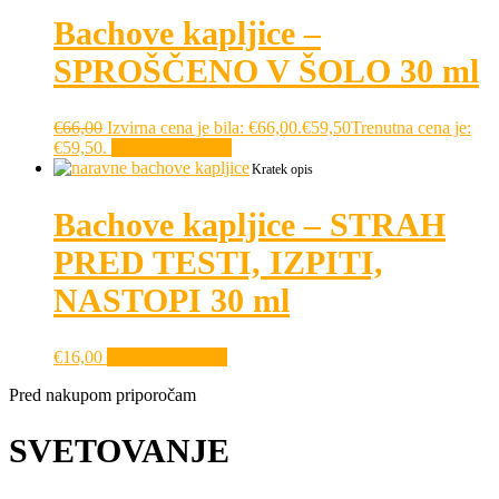
Bachove kapljice –
SPROŠČENO V ŠOLO 30 ml
€
66,00
Izvirna cena je bila: €66,00.
€
59,50
Trenutna cena je:
€59,50.
Dodaj v košarico
Kratek opis
Bachove kapljice – STRAH
PRED TESTI, IZPITI,
NASTOPI 30 ml
€
16,00
Dodaj v košarico
Pred nakupom priporočam
SVETOVANJE