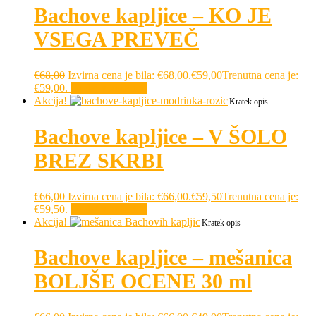
Bachove kapljice – KO JE
VSEGA PREVEČ
€
68,00
Izvirna cena je bila: €68,00.
€
59,00
Trenutna cena je:
€59,00.
Dodaj v košarico
Akcija!
Kratek opis
Bachove kapljice – V ŠOLO
BREZ SKRBI
€
66,00
Izvirna cena je bila: €66,00.
€
59,50
Trenutna cena je:
€59,50.
Dodaj v košarico
Akcija!
Kratek opis
Bachove kapljice – mešanica
BOLJŠE OCENE 30 ml