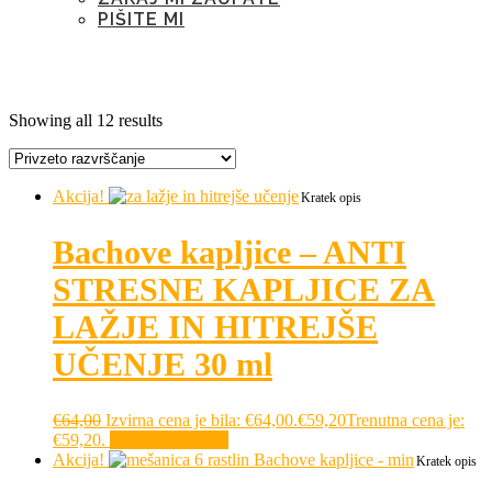
PIŠITE MI
Kategorija:
strah pred šolo
Showing all 12 results
Akcija!
Kratek opis
Bachove kapljice – ANTI
STRESNE KAPLJICE ZA
LAŽJE IN HITREJŠE
UČENJE 30 ml
€
64,00
Izvirna cena je bila: €64,00.
€
59,20
Trenutna cena je:
€59,20.
Dodaj v košarico
Akcija!
Kratek opis