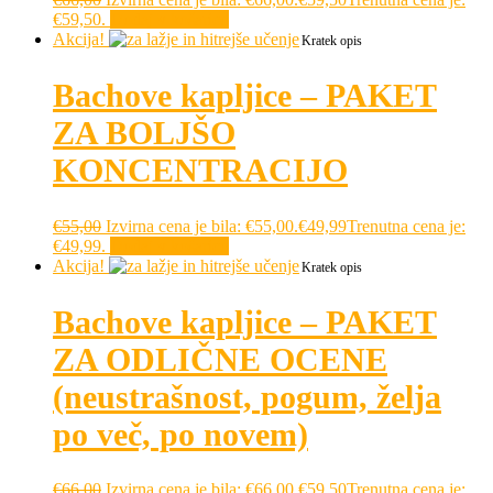
€59,50.
Dodaj v košarico
Akcija!
Kratek opis
Bachove kapljice – PAKET
ZA BOLJŠO
KONCENTRACIJO
€
55,00
Izvirna cena je bila: €55,00.
€
49,99
Trenutna cena je:
€49,99.
Dodaj v košarico
Akcija!
Kratek opis
Bachove kapljice – PAKET
ZA ODLIČNE OCENE
(neustrašnost, pogum, želja
po več, po novem)
€
66,00
Izvirna cena je bila: €66,00.
€
59,50
Trenutna cena je: