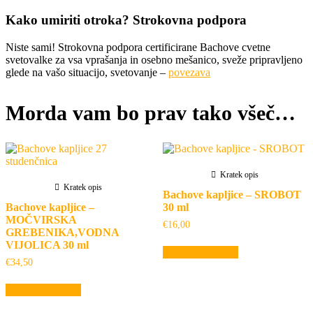
Kako umiriti otroka? Strokovna podpora
Niste sami! Strokovna podpora certificirane Bachove cvetne
svetovalke za vsa vprašanja in osebno mešanico, sveže pripravljeno
glede na vašo situacijo, svetovanje –
povezava
Morda vam bo prav tako všeč…
Kratek opis
Kratek opis
Bachove kapljice – SROBOT
Bachove kapljice –
30 ml
MOČVIRSKA
€
16,00
GREBENIKA,VODNA
VIJOLICA 30 ml
Dodaj v košarico
€
34,50
Dodaj v košarico