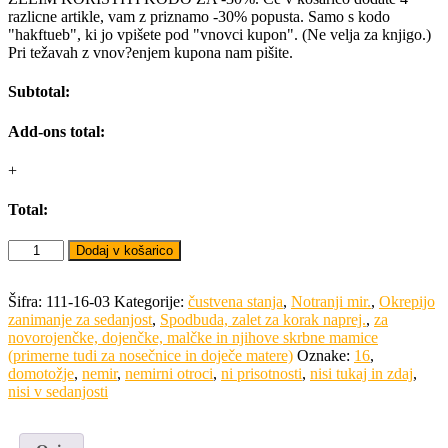
razlicne artikle, vam z priznamo -30% popusta. Samo s kodo
"hakftueb", ki jo vpišete pod "vnovci kupon". (Ne velja za knjigo.)
Pri težavah z vnov?enjem kupona nam pišite.
Subtotal:
Add-ons total:
+
Total:
Bachove
Dodaj v košarico
kapljice
-
UMIRJENI
Šifra:
111-16-03
Kategorije:
čustvena stanja
,
Notranji mir.
,
Okrepijo
OTROCI
zanimanje za sedanjost
,
Spodbuda, zalet za korak naprej.
,
za
30
novorojenčke, dojenčke, malčke in njihove skrbne mamice
ml
(primerne tudi za nosečnice in doječe matere)
Oznake:
16
,
količina
domotožje
,
nemir
,
nemirni otroci
,
ni prisotnosti
,
nisi tukaj in zdaj
,
nisi v sedanjosti