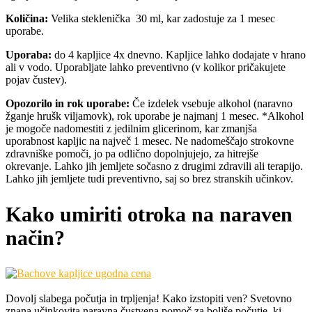
Količina:
Velika steklenička 30 ml, kar zadostuje za 1 mesec
uporabe.
Uporaba:
do 4 kapljice 4x dnevno. Kapljice lahko dodajate v hrano
ali v vodo. Uporabljate lahko preventivno (v kolikor pričakujete
pojav čustev).
Opozorilo in
rok uporabe:
Če izdelek vsebuje alkohol (naravno
žganje hrušk viljamovk), rok uporabe je najmanj 1 mesec. *Alkohol
je mogoče nadomestiti z jedilnim glicerinom, kar zmanjša
uporabnost kapljic na največ 1 mesec. Ne nadomeščajo strokovne
zdravniške pomoči, jo pa odlično dopolnjujejo, za hitrejše
okrevanje. Lahko jih jemljete sočasno z drugimi zdravili ali terapijo.
Lahko jih jemljete tudi preventivno, saj so brez stranskih učinkov.
Kako umiriti otroka na naraven
način?
Dovolj slabega počutja in trpljenja! Kako izstopiti ven? Svetovno
znana učinkovita naravna čustvena pomoč za boljše počutje, ki