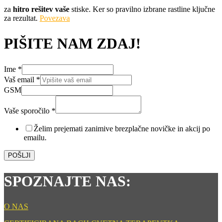
za
hitro rešitev vaše
stiske. Ker so pravilno izbrane rastline ključne
za rezultat.
Povezava
PIŠITE NAM ZDAJ!
Ime
*
GSM
Vaš email
*
Vaš
GSM
Vaše
Vaše sporočilo
*
Želim prejemati zanimive brezplačne novičke in akcij po
emailu.
POŠLJI
SPOZNAJTE NAS:
O NAS