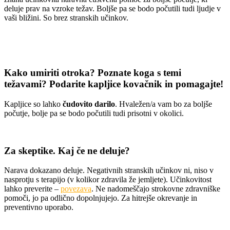
deluje prav na vzroke težav. Boljše pa se bodo počutili tudi ljudje v
vaši bližini. So brez stranskih učinkov.
Kako umiriti otroka? Poznate koga s temi
težavami? Podarite kapljice kovačnik in pomagajte!
Kapljice so lahko
čudovito darilo
. Hvaležen/a vam bo za boljše
počutje, bolje pa se bodo počutili tudi prisotni v okolici.
Za skeptike. Kaj če ne deluje?
Narava dokazano deluje. Negativnih stranskih učinkov ni, niso v
nasprotju s terapijo (v kolikor zdravila že jemljete). Učinkovitost
lahko preverite –
povezava
. Ne nadomeščajo strokovne zdravniške
pomoči, jo pa odlično dopolnjujejo. Za hitrejše okrevanje in
preventivno uporabo.