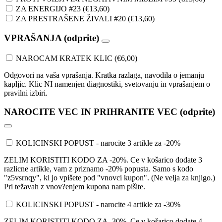
ZA ENERGIJO #23
(
€
13,60
)
ZA PRESTRAŠENE ŽIVALI #20
(
€
13,60
)
VPRAŠANJA (odprite)
NAROCAM KRATEK KLIC
(
€
6,00
)
Odgovori na vaša vprašanja. Kratka razlaga, navodila o jemanju
kapljic. Klic NI namenjen diagnostiki, svetovanju in vprašanjem o
pravilni izbiri.
NAROCITE VEC IN PRIHRANITE VEC (odprite)
KOLICINSKI POPUST - narocite 3 artikle za -20%
ZELIM KORISTITI KODO ZA -20%. Ce v košarico dodate 3
razlicne artikle, vam z priznamo -20% popusta. Samo s kodo
"z5vsrnqy", ki jo vpišete pod "vnovci kupon". (Ne velja za knjigo.)
Pri težavah z vnov?enjem kupona nam pišite.
KOLICINSKI POPUST - narocite 4 artikle za -30%
ZELIM KORISTITI KODO ZA -30%. Ce v košarico dodate 4