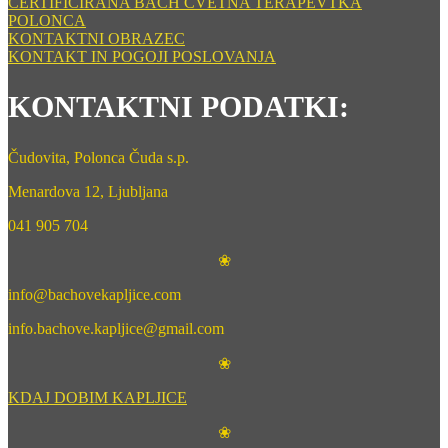
CERTIFICIRANA BACH CVETNA TERAPEVTKA
POLONCA
KONTAKTNI OBRAZEC
KONTAKT IN POGOJI POSLOVANJA
KONTAKTNI PODATKI:
Čudovita, Polonca Čuda s.p.
Menardova 12, Ljubljana
041 905 704
❀
info@bachovekapljice.com
info.bachove.kapljice@gmail.com
❀
KDAJ DOBIM KAPLJICE
❀