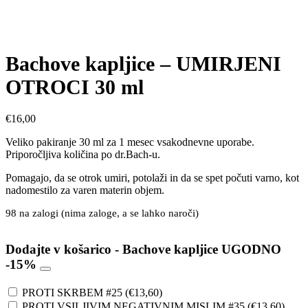
Bachove kapljice – UMIRJENI
OTROCI 30 ml
€
16,00
Veliko pakiranje 30 ml za 1 mesec vsakodnevne uporabe.
Priporočljiva količina po dr.Bach-u.
Pomagajo, da se otrok umiri, potolaži in da se spet počuti varno, kot
nadomestilo za varen materin objem.
98 na zalogi (nima zaloge, a se lahko naroči)
Dodajte v košarico - Bachove kapljice UGODNO
-15%
PROTI SKRBEM #25
(
€
13,60
)
PROTI VSILJIVIM NEGATIVNIM MISLIM #35
(
€
13,60
)