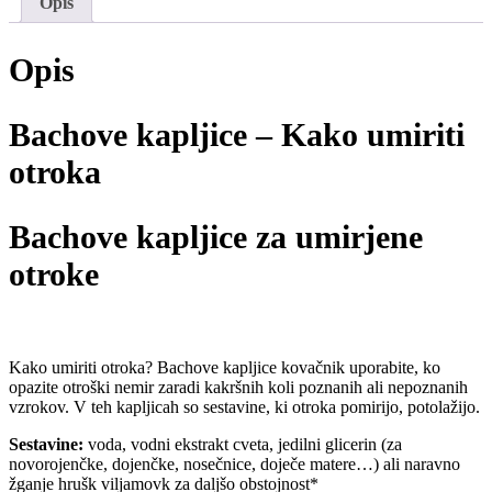
Opis
Opis
Bachove kapljice – Kako umiriti
otroka
Bachove kapljice za umirjene
otroke
Kako umiriti otroka? Bachove kapljice kovačnik uporabite, ko
opazite otroški nemir zaradi kakršnih koli poznanih ali nepoznanih
vzrokov. V teh kapljicah so sestavine, ki otroka pomirijo, potolažijo.
Sestavine:
voda, vodni ekstrakt cveta, jedilni glicerin (za
novorojenčke, dojenčke, nosečnice, doječe matere…) ali naravno
žganje hrušk viljamovk za daljšo obstojnost*