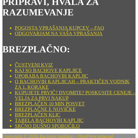
PRIPRAVI, HVALA ZA
RAZUMEVANJE
POGOSTA VPRAŠANJA KUPCEV – FAQ
ODGOVARJAM NA VAŠA VPRAŠANJA
BREZPLAČNO:
ČUSTVENI KVIZ
KAJ SO BACHOVE KAPLJICE
UPORABA BACHOVIH KAPLJIC
O BACHOVIH KAPLJICAH – PRAKTIČEN VODNIK
ZA 1. KORAKE
KUPUJETE PRVIČ? DVOMITE? POSKUSITE CENEJE –
VELJA ZA PRVI NAKUP
BREZPLAČEN 10 MIN POSVET
BREZPLAČNE E NOVIČKE
BREZPLAČEN KLIC
TABELA BACHOVIH KAPLJIC
SRČNO DUŠNO SPOROČILO
Copyright © 2026 Bachove kapljice
–
OnePress
tema od