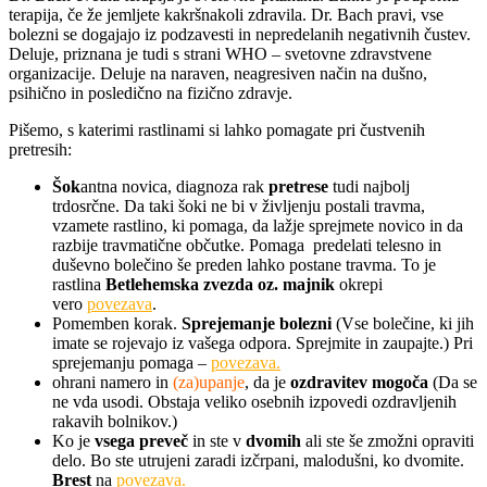
terapija, če že jemljete kakršnakoli zdravila. Dr. Bach pravi, vse
bolezni se dogajajo iz podzavesti in nepredelanih negativnih čustev.
Deluje, priznana je tudi s strani WHO – svetovne zdravstvene
organizacije. Deluje na naraven, neagresiven način na dušno,
psihično in posledično na fizično zdravje.
Pišemo, s katerimi rastlinami si lahko pomagate pri čustvenih
pretresih:
Šok
antna novica, diagnoza rak
pretrese
tudi najbolj
trdosrčne. Da taki šoki ne bi v življenju postali travma,
vzamete rastlino, ki pomaga, da lažje sprejmete novico in da
razbije travmatične občutke. Pomaga predelati telesno in
duševno bolečino še preden lahko postane travma. To je
rastlina
Betlehemska zvezda oz. majnik
okrepi
vero
povezava
.
Pomemben korak.
Sprejemanje bolezni
(Vse bolečine, ki jih
imate se rojevajo iz vašega odpora. Sprejmite in zaupajte.) Pri
sprejemanju pomaga –
povezava.
ohrani namero in
(za)upanje
, da je
ozdravitev mogoča
(Da se
ne vda usodi. Obstaja veliko osebnih izpovedi ozdravljenih
rakavih bolnikov.)
Ko je
vsega preveč
in ste v
dvomih
ali ste še zmožni opraviti
delo. Bo ste utrujeni zaradi izčrpani, malodušni, ko dvomite.
Brest
na
povezava.