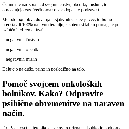
Če nimate nadzora nad svojimi čustvi, občutki, mislimi, te
obvladujejo vas. Večinoma se vse dogaja v podzavesti.
Metodologij obvladovanja negativnih čustev je več, tu bomo
predstavili 100% naravno terapijo, s katero si lahko pomagate pri
psihičnih obremenitvah.
– negativnih čustvih
– negativnih občutkih
– negativnih mislih
Delujejo na dušo, psiho in posledično na telo.
Pomoč svojcem onkoloških
bolnikov. Kako? Odpravite
psihične obremenitve na naraven
način.
Dr. Bach cvetna terapija je svetovno priznana. Lahko je podporna