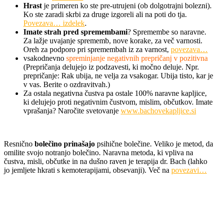
Hrast
je primeren ko ste pre-utrujeni (ob dolgotrajni bolezni).
Ko ste zaradi skrbi za druge izgoreli ali na poti do tja.
Povezava… izdelek
.
Imate strah pred spremembam
i
? Spremembe so naravne.
Za lažje uvajanje sprememb, nove korake, za več varnosti.
Oreh za podporo pri spremembah iz za varnost,
povezava…
vsakodnevno
spreminjanje negativnih prepričanj v pozitivna
(Prepričanja delujejo iz podzavesti, ki močno deluje. Npr.
prepričanje: Rak ubija, ne velja za vsakogar. Ubija tisto, kar je
v vas. Berite o ozdravitvah.)
Za ostala negativna čustva pa ostale 100% naravne kapljice,
ki delujejo proti negativnim čustvom, mislim, občutkov. Imate
vprašanja? Naročite svetovanje
www.bachovekapljice.si
Resnično
bolečino prinašajo
psihične bolečine. Veliko je metod, da
omilite svojo notranjo bolečino. Naravna metoda, ki vpliva na
čustva, misli, občutke in na dušno raven je terapija dr. Bach (lahko
jo jemljete hkrati s kemoterapijami, obsevanji). Več na
povezavi…