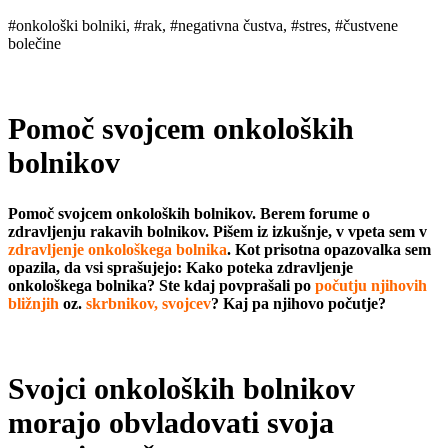
#onkološki bolniki, #rak, #negativna čustva, #stres, #čustvene
bolečine
Pomoč svojcem onkoloških
bolnikov
Pomoč svojcem onkoloških bolnikov. Berem for
ume o
zdravljenju rakavih bolnikov. Pišem iz izkušnje, v vpeta sem v
zdravljenje onkološkega bolnika
. Kot prisotna opazovalka sem
opazila, da vsi sprašujejo: Kako poteka zdravljenje
onkološkega bolnika? Ste kdaj povprašali po
počutju njihovih
bližnjih
oz.
skrbnikov, svojcev
? Kaj pa njihovo počutje?
Svojci onkoloških bolnikov
morajo obvladovati svoja