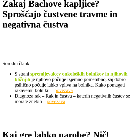
Zakaj Bachove kapljice?
Sproščajo čustvene travme in
negativna čustva
Sorodni članki
S strani
spremljevalcev onkoloških bolnikov in njihovih
bližnjih
je njihovo počutje izjemno pomembno, saj dobro
psihično počutje lahko vpliva na bolnika.
Kako pomagati
rakavemu bolniku –
povezava
Diagnoza rak – Rak in čustva – katerih negativnih čustev se
morate znebiti –
povezava
Kaj gre lahko narobe? Nič!