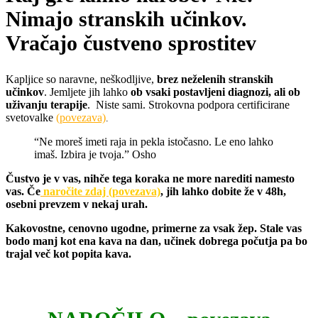
Nimajo stranskih učinkov.
Vračajo čustveno sprostitev
Kapljice so naravne, neškodljive,
brez neželenih stranskih
učinkov
. Jemljete jih lahko
ob vsaki postavljeni diagnozi, ali ob
uživanju terapije
. Niste sami. Strokovna podpora certificirane
svetovalke
(povezava)
.
“Ne moreš imeti raja in pekla istočasno. Le eno lahko
imaš. Izbira je tvoja.” Osho
Čustvo je v vas, nihče tega koraka ne more narediti namesto
vas.
Če
naročite zdaj (povezava)
, jih lahko dobite že v 48h,
osebni prevzem v nekaj urah.
Kakovostne, cenovno ugodne, primerne za vsak žep. Stale vas
bodo manj kot ena kava na dan, učinek dobrega počutja pa bo
trajal več kot popita kava.