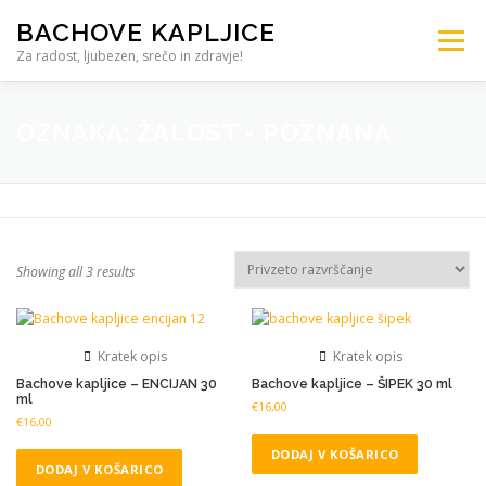
BACHOVE KAPLJICE
Meni
Za radost, ljubezen, srečo in zdravje!
DOMOV
TRGOVINA BACHOVE KAPLJICE
OZNAKA:
ŽALOST - POZNANA
SVETOVANJE
IZOBRAŽEVANJE
ŠOLA
Showing all 3 results
TERAPIJA
KONTAKT – 041 905 704
Kratek opis
Kratek opis
Bachove kapljice – ENCIJAN 30
Bachove kapljice – ŠIPEK 30 ml
ml
€
16,00
€
16,00
DODAJ V KOŠARICO
DODAJ V KOŠARICO