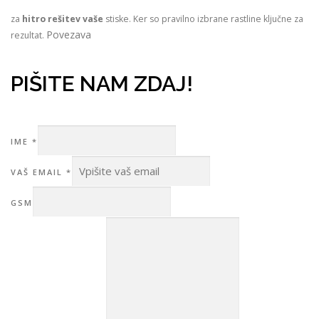
za
hitro rešitev vaše
stiske. Ker so pravilno izbrane rastline ključne za
Povezava
rezultat.
PIŠITE NAM ZDAJ!
IME
*
VAŠ EMAIL
*
GSM
VAŠE
*
VAŠ