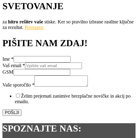
SVETOVANJE
za
hitro rešitev vaše
stiske. Ker so pravilno izbrane rastline ključne
za rezultat.
Povezava
PIŠITE NAM ZDAJ!
GSM
Ime
*
email
Vaš email
*
sporočilo
GSM
Vaše sporočilo
*
Želim prejemati zanimive brezplačne novičke in akcij po
emailu.
POŠLJI
SPOZNAJTE NAS: