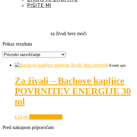
PIŠITE MI
Oznaka:
za živali brez moči
za živali brez moči
Prikaz rezultata
Kratek opis
Za živali – Bachove kapljice
POVRNITEV ENERGIJE 30
ml
€
16,00
Dodaj v košarico
Pred nakupom priporočam