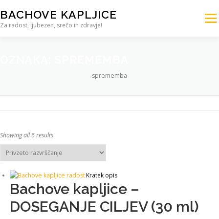
Preskoči na vsebino
BACHOVE KAPLJICE
Meni
Za radost, ljubezen, srečo in zdravje!
DOMOV
TRGOVINA BACHOVE KAPLJICE
OZNAKA:
SPREMEMBA
sprememba
SVETOVANJE
IZOBRAŽEVANJE
ŠOLA
TERAPIJA
KONTAKT – 041 905 704
Showing all 6 results
Kratek opis
Bachove kapljice –
DOSEGANJE CILJEV (30 ml)