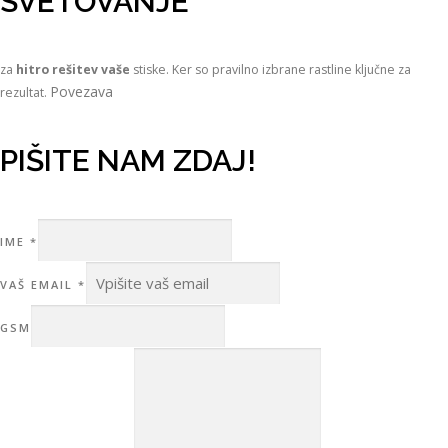
SVETOVANJE
za
hitro rešitev vaše
stiske. Ker so pravilno izbrane rastline ključne za
Povezava
rezultat.
PIŠITE NAM ZDAJ!
IME
*
VAŠ EMAIL
*
EMAIL
GSM
VAŠE
IME