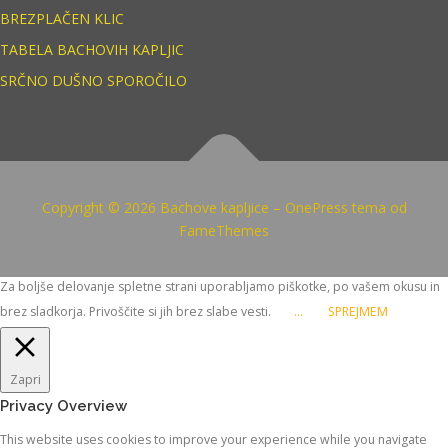
BREZPLAČEN KLIC
TABELA BACHOVIH KAPLJIC
SRČNO DUŠNO SPOROČILO
Copyright © 2026 Bachove kapljice
–
OnePress
tema od
FameThemes
Za boljše delovanje spletne strani uporabljamo piškotke, po vašem okusu in
brez sladkorja. Privoščite si jih brez slabe vesti.
...
SPREJMEM
Zapri
Privacy Overview
This website uses cookies to improve your experience while you navigate