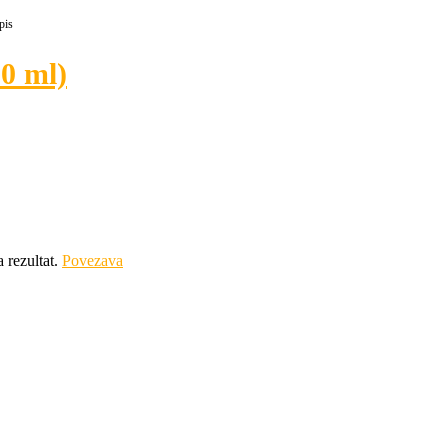
pis
0 ml)
a rezultat.
Povezava