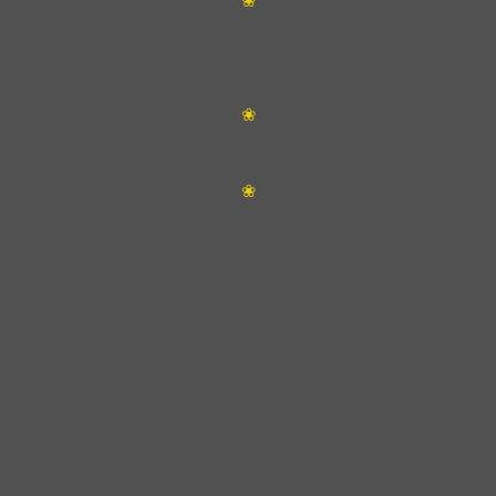
❀
❀
❀