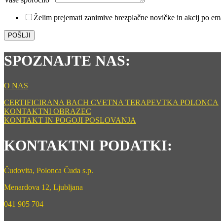
sporočilo
Želim prejemati zanimive brezplačne novičke in akcij po em
POŠLJI
SPOZNAJTE NAS:
O NAS
CERTIFICIRANA BACH CVETNA TERAPEVTKA POLONCA
KONTAKTNI OBRAZEC
KONTAKT IN POGOJI POSLOVANJA
KONTAKTNI PODATKI:
Čudovita, Polonca Čuda s.p.
Menardova 12, Ljubljana
041 905 704