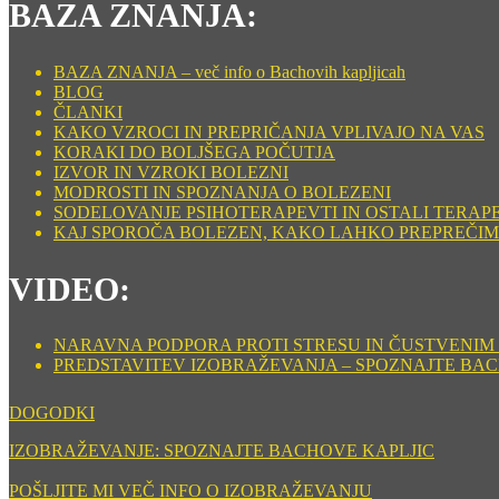
BAZA ZNANJA:
BAZA ZNANJA – več info o Bachovih kapljicah
BLOG
ČLANKI
KAKO VZROCI IN PREPRIČANJA VPLIVAJO NA VAS
KORAKI DO BOLJŠEGA POČUTJA
IZVOR IN VZROKI BOLEZNI
MODROSTI IN SPOZNANJA O BOLEZENI
SODELOVANJE PSIHOTERAPEVTI IN OSTALI TERAP
KAJ SPOROČA BOLEZEN, KAKO LAHKO PREPREČIM
VIDEO:
NARAVNA PODPORA PROTI STRESU IN ČUSTVENIM ST
PREDSTAVITEV IZOBRAŽEVANJA – SPOZNAJTE BA
DOGODKI
IZOBRAŽEVANJE: SPOZNAJTE BACHOVE KAPLJIC
POŠLJITE MI VEČ INFO O IZOBRAŽEVANJU