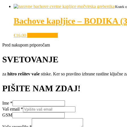
Kratek o
Bachove kapljice – BODIKA (3
€
16,00
Dodaj v košarico
Pred nakupom priporočam
SVETOVANJE
za
hitro rešitev vaše
stiske. Ker so pravilno izbrane rastline ključne z
PIŠITE NAM ZDAJ!
Ime
*
Vaš email
*
GSM
Vaše
GSM
Vaše sporočilo
*