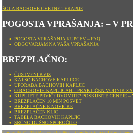
ŠOLA BACHOVE CVETNE TERAPIJE
POGOSTA VPRAŠANJA: – V P
POGOSTA VPRAŠANJA KUPCEV – FAQ
ODGOVARJAM NA VAŠA VPRAŠANJA
BREZPLAČNO:
ČUSTVENI KVIZ
KAJ SO BACHOVE KAPLJICE
UPORABA BACHOVIH KAPLJIC
O BACHOVIH KAPLJICAH – PRAKTIČEN VODNIK ZA
KUPUJETE PRVIČ? DVOMITE? POSKUSITE CENEJE – 
BREZPLAČEN 10 MIN POSVET
BREZPLAČNE E NOVIČKE
BREZPLAČEN KLIC
TABELA BACHOVIH KAPLJIC
SRČNO DUŠNO SPOROČILO
Copyright © 2026 Bachove kapljice
–
OnePress
tema od FameThem