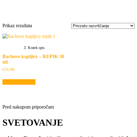
Oznaka:
revmatoidni artritis
Prikaz rezultata
Kratek opis
Bachove kapljice – REPIK 30
ml
€
16,00
Dodaj v košarico
Pred nakupom priporočam
SVETOVANJE