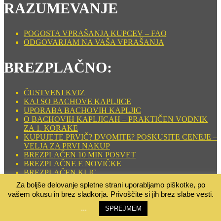
RAZUMEVANJE
POGOSTA VPRAŠANJA KUPCEV – FAQ
ODGOVARJAM NA VAŠA VPRAŠANJA
BREZPLAČNO:
ČUSTVENI KVIZ
KAJ SO BACHOVE KAPLJICE
UPORABA BACHOVIH KAPLJIC
O BACHOVIH KAPLJICAH – PRAKTIČEN VODNIK
ZA 1. KORAKE
KUPUJETE PRVIČ? DVOMITE? POSKUSITE CENEJE –
VELJA ZA PRVI NAKUP
BREZPLAČEN 10 MIN POSVET
BREZPLAČNE E NOVIČKE
BREZPLAČEN KLIC
TABELA BACHOVIH KAPLJIC
Za boljše delovanje spletne strani uporabljamo piškotke, po
SRČNO DUŠNO SPOROČILO
vašem okusu in brez sladkorja. Privoščite si jih brez slabe vesti.
Copyright © 2026 Bachove kapljice
–
OnePress
tema od
...
SPREJMEM
FameThemes