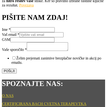
za
hitro rešitev vaše
stiske. Ker so pravilno izbrane rastline ključne
za rezultat.
Povezava
PIŠITE NAM ZDAJ!
Ime
*
Ime
Vaš email
*
Ime
GSM
Ime
Vaše sporočilo
*
Želim prejemati zanimive brezplačne novičke in akcij po
emailu.
POŠLJI
SPOZNAJTE NAS:
O NAS
CERTIFICIRANA BACH CVETNA TERAPEVTKA