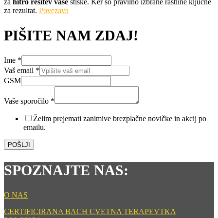
za
hitro rešitev vaše
stiske. Ker so pravilno izbrane rastline ključne
za rezultat.
Povezava
PIŠITE NAM ZDAJ!
Ime
*
Vaše
Vaš email
*
GSM
GSM
email
Vaše sporočilo
*
Želim prejemati zanimive brezplačne novičke in akcij po
emailu.
POŠLJI
SPOZNAJTE NAS:
O NAS
CERTIFICIRANA BACH CVETNA TERAPEVTKA