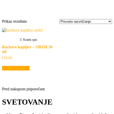
Oznaka:
prvi vstop v šolo
Prikaz rezultata
Kratek opis
Bachove kapljice – OREH 30
ml
€
16,00
Dodaj v košarico
Pred nakupom priporočam
SVETOVANJE