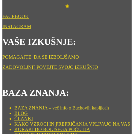
❀
FACEBOOK
INSTAGRAM
VAŠE IZKUŠNJE:
POMAGAJTE, DA SE IZBOLJŠAMO
ZADOVOLJNI? POVEJTE SVOJO IZKUŠNJO
BAZA ZNANJA:
BAZA ZNANJA – več info o Bachovih kapljicah
BLOG
ČLANKI
KAKO VZROCI IN PREPRIČANJA VPLIVAJO NA VAS
KORAKI DO BOLJŠEGA POČUTJA