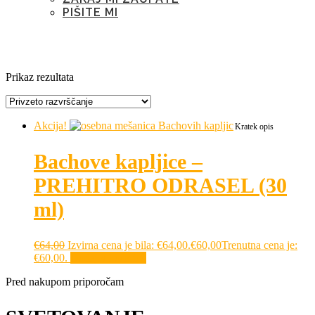
PIŠITE MI
Oznaka:
poznani strah
Prikaz rezultata
Akcija!
Kratek opis
Bachove kapljice –
PREHITRO ODRASEL (30
ml)
€
64,00
Izvirna cena je bila: €64,00.
€
60,00
Trenutna cena je:
€60,00.
Dodaj v košarico
Pred nakupom priporočam