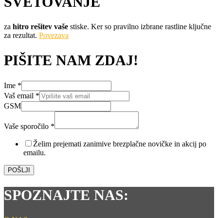
SVETOVANJE
za
hitro rešitev vaše
stiske. Ker so pravilno izbrane rastline ključne
za rezultat.
Povezava
PIŠITE NAM ZDAJ!
Ime
*
Vaš email
*
GSM
Ime
sporočilo
Vaše sporočilo
*
GSM
Želim prejemati zanimive brezplačne novičke in akcij po
emailu.
POŠLJI
SPOZNAJTE NAS: