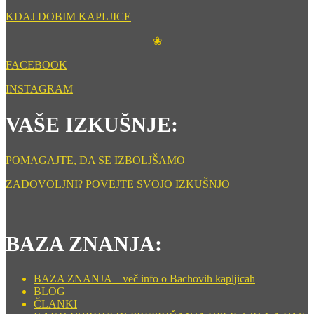
KDAJ DOBIM KAPLJICE
❀
FACEBOOK
INSTAGRAM
VAŠE IZKUŠNJE:
POMAGAJTE, DA SE IZBOLJŠAMO
ZADOVOLJNI? POVEJTE SVOJO IZKUŠNJO
BAZA ZNANJA:
BAZA ZNANJA – več info o Bachovih kapljicah
BLOG
ČLANKI