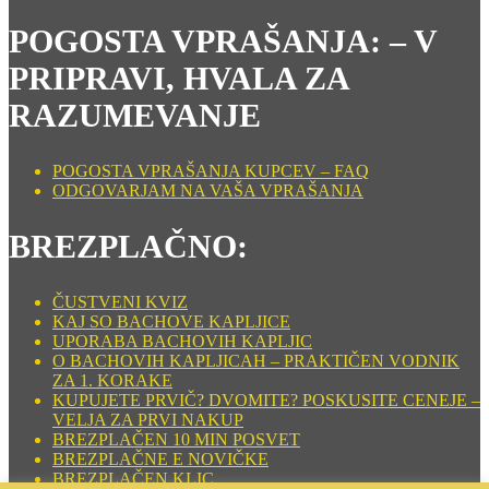
POGOSTA VPRAŠANJA: – V
PRIPRAVI, HVALA ZA
RAZUMEVANJE
POGOSTA VPRAŠANJA KUPCEV – FAQ
ODGOVARJAM NA VAŠA VPRAŠANJA
BREZPLAČNO:
ČUSTVENI KVIZ
KAJ SO BACHOVE KAPLJICE
UPORABA BACHOVIH KAPLJIC
O BACHOVIH KAPLJICAH – PRAKTIČEN VODNIK
ZA 1. KORAKE
KUPUJETE PRVIČ? DVOMITE? POSKUSITE CENEJE –
VELJA ZA PRVI NAKUP
BREZPLAČEN 10 MIN POSVET
BREZPLAČNE E NOVIČKE
BREZPLAČEN KLIC