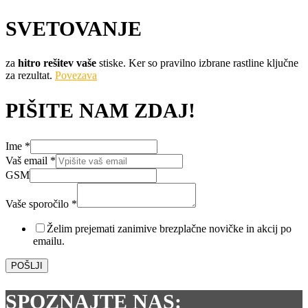
SVETOVANJE
za
hitro rešitev vaše
stiske. Ker so pravilno izbrane rastline ključne
za rezultat.
Povezava
PIŠITE NAM ZDAJ!
Ime
*
Vaš email
*
GSM
Vaše sporočilo
*
*
email
Želim prejemati zanimive brezplačne novičke in akcij po
Vaš
emailu.
POŠLJI
SPOZNAJTE NAS: