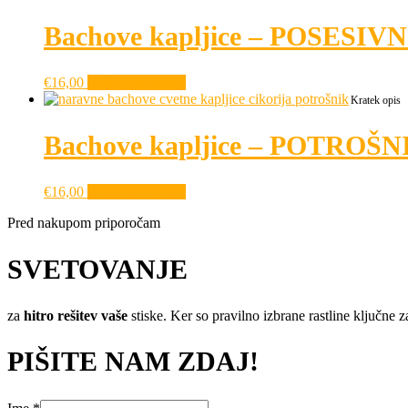
Bachove kapljice – POSESIV
€
16,00
Dodaj v košarico
Kratek opis
Bachove kapljice – POTROŠ
€
16,00
Dodaj v košarico
Pred nakupom priporočam
SVETOVANJE
za
hitro rešitev vaše
stiske. Ker so pravilno izbrane rastline ključne z
PIŠITE NAM ZDAJ!