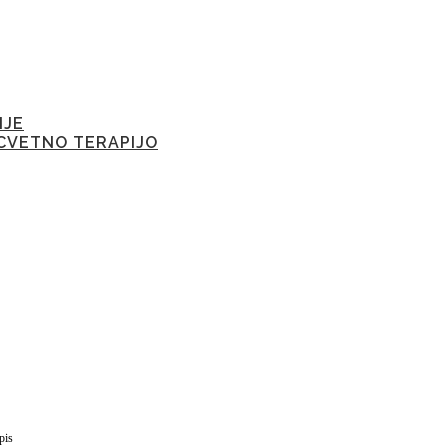
IJE
CVETNO TERAPIJO
pis