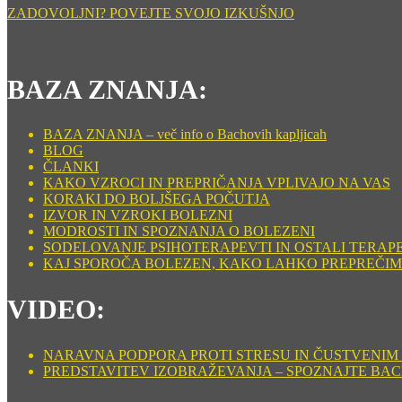
ZADOVOLJNI? POVEJTE SVOJO IZKUŠNJO
BAZA ZNANJA:
BAZA ZNANJA – več info o Bachovih kapljicah
BLOG
ČLANKI
KAKO VZROCI IN PREPRIČANJA VPLIVAJO NA VAS
KORAKI DO BOLJŠEGA POČUTJA
IZVOR IN VZROKI BOLEZNI
MODROSTI IN SPOZNANJA O BOLEZENI
SODELOVANJE PSIHOTERAPEVTI IN OSTALI TERAP
KAJ SPOROČA BOLEZEN, KAKO LAHKO PREPREČIM
VIDEO:
NARAVNA PODPORA PROTI STRESU IN ČUSTVENIM ST
PREDSTAVITEV IZOBRAŽEVANJA – SPOZNAJTE BA