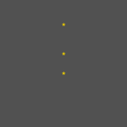
❀
❀
❀