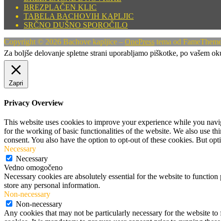
BREZPLAČEN KLIC
TABELA BACHOVIH KAPLJIC
SRČNO DUŠNO SPOROČILO
Copyright © 2026 Bachove kapljice
–
OnePress
tema od FameThem
Za boljše delovanje spletne strani uporabljamo piškotke, po vašem okusu
Zapri
Privacy Overview
This website uses cookies to improve your experience while you naviga
for the working of basic functionalities of the website. We also use t
consent. You also have the option to opt-out of these cookies. But op
Necessary
Necessary
Vedno omogočeno
Necessary cookies are absolutely essential for the website to function 
store any personal information.
Non-necessary
Non-necessary
Any cookies that may not be particularly necessary for the website to 