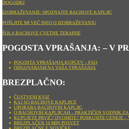
DOGODKI
IZOBRAŽEVANJE: SPOZNAJTE BACHOVE KAPLJIC
POŠLJITE MI VEČ INFO O IZOBRAŽEVANJU
ŠOLA BACHOVE CVETNE TERAPIJE
POGOSTA VPRAŠANJA: – V P
POGOSTA VPRAŠANJA KUPCEV – FAQ
ODGOVARJAM NA VAŠA VPRAŠANJA
BREZPLAČNO:
ČUSTVENI KVIZ
KAJ SO BACHOVE KAPLJICE
UPORABA BACHOVIH KAPLJIC
O BACHOVIH KAPLJICAH – PRAKTIČEN VODNIK ZA
KUPUJETE PRVIČ? DVOMITE? POSKUSITE CENEJE – 
BREZPLAČEN 10 MIN POSVET
BREZPLAČNE E NOVIČKE