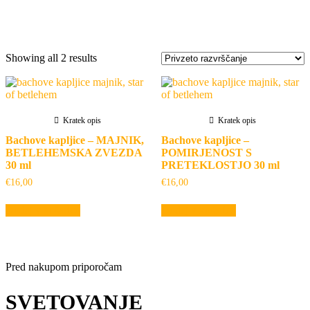
Oznaka:
ohromljenost od šoka
Showing all 2 results
Kratek opis
Kratek opis
Bachove kapljice – MAJNIK,
Bachove kapljice –
BETLEHEMSKA ZVEZDA
POMIRJENOST S
30 ml
PRETEKLOSTJO 30 ml
€
16,00
€
16,00
Dodaj v košarico
Dodaj v košarico
Pred nakupom priporočam
SVETOVANJE