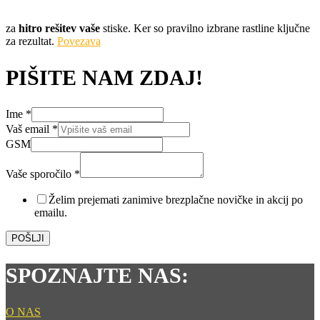
za
hitro rešitev vaše
stiske. Ker so pravilno izbrane rastline ključne
za rezultat.
Povezava
PIŠITE NAM ZDAJ!
Ime
*
Vaš email
*
GSM
Vaše
Ime
Vaše sporočilo
*
GSM
Želim prejemati zanimive brezplačne novičke in akcij po
emailu.
POŠLJI
SPOZNAJTE NAS:
O NAS