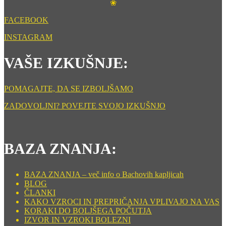
❀
FACEBOOK
INSTAGRAM
VAŠE IZKUŠNJE:
POMAGAJTE, DA SE IZBOLJŠAMO
ZADOVOLJNI? POVEJTE SVOJO IZKUŠNJO
BAZA ZNANJA:
BAZA ZNANJA – več info o Bachovih kapljicah
BLOG
ČLANKI
KAKO VZROCI IN PREPRIČANJA VPLIVAJO NA VAS
KORAKI DO BOLJŠEGA POČUTJA
IZVOR IN VZROKI BOLEZNI