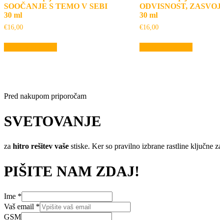
SOOČANJE S TEMO V SEBI
ODVISNOST, ZASVO
30 ml
30 ml
€
16,00
€
16,00
Dodaj v košarico
Dodaj v košarico
Pred nakupom priporočam
SVETOVANJE
za
hitro rešitev vaše
stiske. Ker so pravilno izbrane rastline ključne z
PIŠITE NAM ZDAJ!
Ime
*
Vaš email
*
GSM