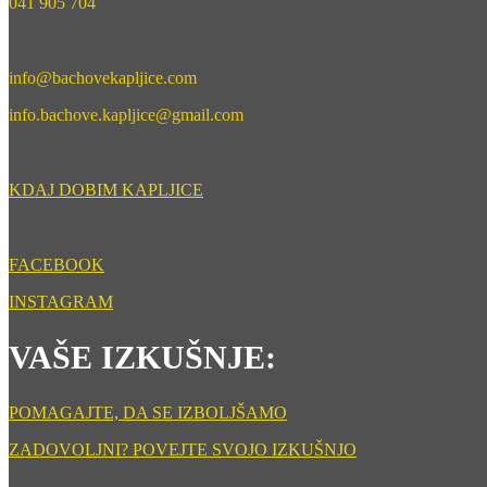
041 905 704
info@bachovekapljice.com
info.bachove.kapljice@gmail.com
KDAJ DOBIM KAPLJICE
FACEBOOK
INSTAGRAM
VAŠE IZKUŠNJE:
POMAGAJTE, DA SE IZBOLJŠAMO
ZADOVOLJNI? POVEJTE SVOJO IZKUŠNJO