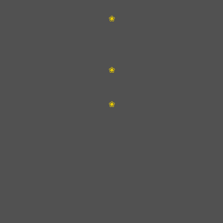
❀
❀
❀