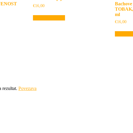
JENOST
Bachove 
€
16,00
TOBAK,
ml
Dodaj v košarico
€
16,00
Dodaj v k
a rezultat.
Povezava