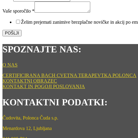
Ime
email
Vaše sporočilo
*
sporočilo
Želim prejemati zanimive brezplačne novičke in akcij po em
POŠLJI
SPOZNAJTE NAS:
O NAS
CERTIFICIRANA BACH CVETNA TERAPEVTKA POLONCA
KONTAKTNI OBRAZEC
KONTAKT IN POGOJI POSLOVANJA
KONTAKTNI PODATKI:
Čudovita, Polonca Čuda s.p.
Menardova 12, Ljubljana