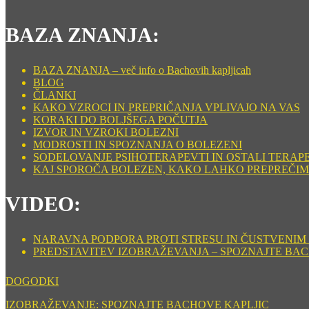
BAZA ZNANJA:
BAZA ZNANJA – več info o Bachovih kapljicah
BLOG
ČLANKI
KAKO VZROCI IN PREPRIČANJA VPLIVAJO NA VAS
KORAKI DO BOLJŠEGA POČUTJA
IZVOR IN VZROKI BOLEZNI
MODROSTI IN SPOZNANJA O BOLEZENI
SODELOVANJE PSIHOTERAPEVTI IN OSTALI TERAP
KAJ SPOROČA BOLEZEN, KAKO LAHKO PREPREČIM
VIDEO:
NARAVNA PODPORA PROTI STRESU IN ČUSTVENIM ST
PREDSTAVITEV IZOBRAŽEVANJA – SPOZNAJTE BA
DOGODKI
IZOBRAŽEVANJE: SPOZNAJTE BACHOVE KAPLJIC