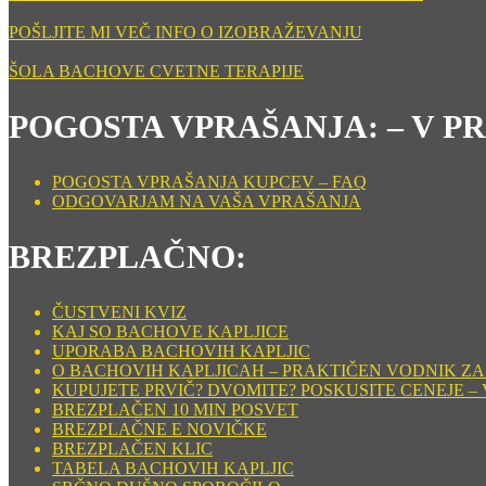
POŠLJITE MI VEČ INFO O IZOBRAŽEVANJU
ŠOLA BACHOVE CVETNE TERAPIJE
POGOSTA VPRAŠANJA: – V P
POGOSTA VPRAŠANJA KUPCEV – FAQ
ODGOVARJAM NA VAŠA VPRAŠANJA
BREZPLAČNO:
ČUSTVENI KVIZ
KAJ SO BACHOVE KAPLJICE
UPORABA BACHOVIH KAPLJIC
O BACHOVIH KAPLJICAH – PRAKTIČEN VODNIK ZA
KUPUJETE PRVIČ? DVOMITE? POSKUSITE CENEJE – 
BREZPLAČEN 10 MIN POSVET
BREZPLAČNE E NOVIČKE
BREZPLAČEN KLIC
TABELA BACHOVIH KAPLJIC