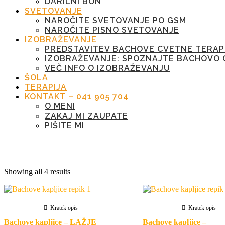
DARILNI BON
SVETOVANJE
NAROČITE SVETOVANJE PO GSM
NAROČITE PISNO SVETOVANJE
IZOBRAŽEVANJE
PREDSTAVITEV BACHOVE CVETNE TERAP
IZOBRAŽEVANJE: SPOZNAJTE BACHOVO 
VEČ INFO O IZOBRAŽEVANJU
ŠOLA
TERAPIJA
KONTAKT – 041 905 704
O MENI
ZAKAJ MI ZAUPATE
PIŠITE MI
Oznaka:
notranji boj
Showing all 4 results
Kratek opis
Kratek opis
Bachove kapljice – LAŽJE
Bachove kapljice –