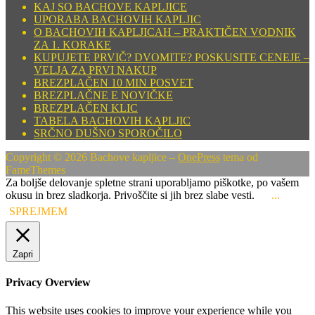
KAJ SO BACHOVE KAPLJICE
UPORABA BACHOVIH KAPLJIC
O BACHOVIH KAPLJICAH – PRAKTIČEN VODNIK
ZA 1. KORAKE
KUPUJETE PRVIČ? DVOMITE? POSKUSITE CENEJE –
VELJA ZA PRVI NAKUP
BREZPLAČEN 10 MIN POSVET
BREZPLAČNE E NOVIČKE
BREZPLAČEN KLIC
TABELA BACHOVIH KAPLJIC
SRČNO DUŠNO SPOROČILO
Copyright © 2026 Bachove kapljice
–
OnePress
tema od
FameThemes
Za boljše delovanje spletne strani uporabljamo piškotke, po vašem
okusu in brez sladkorja. Privoščite si jih brez slabe vesti.
...
SPREJMEM
Zapri
Privacy Overview
This website uses cookies to improve your experience while you