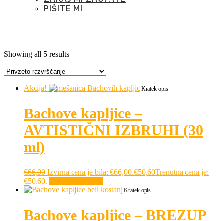
PIŠITE MI
Oznaka:
nervoza
Showing all 5 results
Akcija!
Kratek opis
Bachove kapljice –
AVTISTIČNI IZBRUHI (30
ml)
€
66,00
Izvirna cena je bila: €66,00.
€
50,60
Trenutna cena je:
€50,60.
Dodaj v košarico
Kratek opis
Bachove kapljice – BREZUP