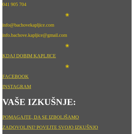
041 905 704
❀
info@bachovekapljice.com
info.bachove.kapljice@gmail.com
❀
KDAJ DOBIM KAPLJICE
❀
FACEBOOK
INSTAGRAM
VAŠE IZKUŠNJE:
POMAGAJTE, DA SE IZBOLJŠAMO
ZADOVOLJNI? POVEJTE SVOJO IZKUŠNJO