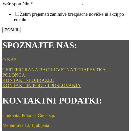
Vaš
Vaše sporočilo
*
Želim prejemati zanimive brezplačne novičke in akcij po
emailu.
POŠLJI
SPOZNAJTE NAS:
O NAS
CERTIFICIRANA BACH CVETNA TERAPEVTKA
POLONCA
KONTAKTNI OBRAZEC
KONTAKT IN POGOJI POSLOVANJA
KONTAKTNI PODATKI:
Čudovita, Polonca Čuda s.p.
Menardova 12, Ljubljana