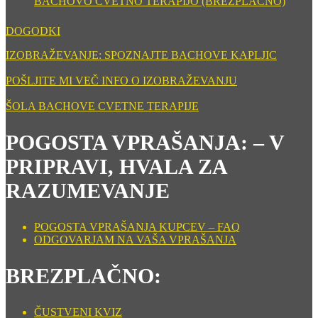
BACHOVO CVETNO TERAPIJO (BREZPLAČNO)
DOGODKI
IZOBRAŽEVANJE: SPOZNAJTE BACHOVE KAPLJIC
POŠLJITE MI VEČ INFO O IZOBRAŽEVANJU
ŠOLA BACHOVE CVETNE TERAPIJE
POGOSTA VPRAŠANJA: – V
PRIPRAVI, HVALA ZA
RAZUMEVANJE
POGOSTA VPRAŠANJA KUPCEV – FAQ
ODGOVARJAM NA VAŠA VPRAŠANJA
BREZPLAČNO:
ČUSTVENI KVIZ