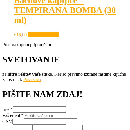
Bachove kapljice –
TEMPIRANA BOMBA (30
ml)
€
16,00
Dodaj v košarico
Pred nakupom priporočam
SVETOVANJE
za
hitro rešitev vaše
stiske. Ker so pravilno izbrane rastline ključne
za rezultat.
Povezava
PIŠITE NAM ZDAJ!
Ime
*
Vaš email
*
Vaše
GSM
GSM