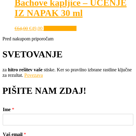
Bachove kapljice – UČENJE
IZ NAPAK 30 ml
Izvirna
Trenutna
€
64,00
€
49,00
Dodaj v košarico
cena
cena
Pred nakupom priporočam
je
je:
bila:
€49,00.
€64,00.
SVETOVANJE
za
hitro rešitev vaše
stiske. Ker so pravilno izbrane rastline ključne
za rezultat.
Povezava
PIŠITE NAM ZDAJ!
Ime
*
Vaš email
*