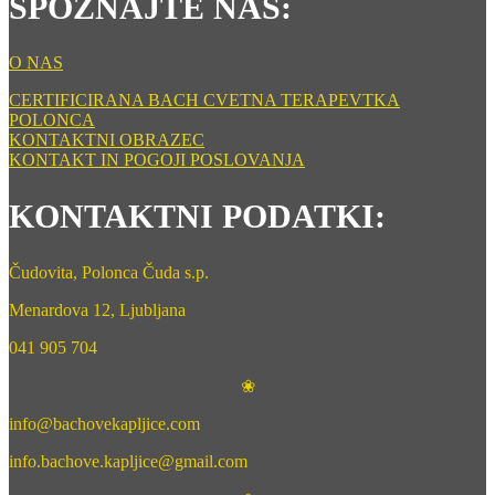
SPOZNAJTE NAS:
m
a
i
O NAS
l
CERTIFICIRANA BACH CVETNA TERAPEVTKA
POLONCA
KONTAKTNI OBRAZEC
KONTAKT IN POGOJI POSLOVANJA
KONTAKTNI PODATKI:
Čudovita, Polonca Čuda s.p.
Menardova 12, Ljubljana
041 905 704
❀
info@bachovekapljice.com
info.bachove.kapljice@gmail.com