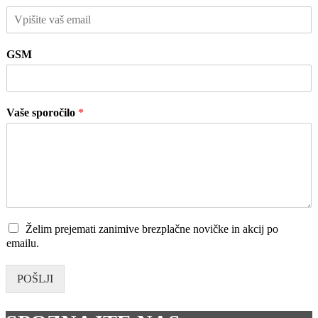
GSM
e
Vaše sporočilo
*
m
a
i
l
s
p
o
r
Želim prejemati zanimive brezplačne novičke in akcij po
o
emailu.
č
i
l
POŠLJI
o
e