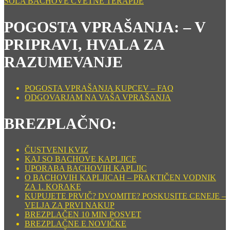
ŠOLA BACHOVE CVETNE TERAPIJE
POGOSTA VPRAŠANJA: – V
PRIPRAVI, HVALA ZA
RAZUMEVANJE
POGOSTA VPRAŠANJA KUPCEV – FAQ
ODGOVARJAM NA VAŠA VPRAŠANJA
BREZPLAČNO:
ČUSTVENI KVIZ
KAJ SO BACHOVE KAPLJICE
UPORABA BACHOVIH KAPLJIC
O BACHOVIH KAPLJICAH – PRAKTIČEN VODNIK
ZA 1. KORAKE
KUPUJETE PRVIČ? DVOMITE? POSKUSITE CENEJE –
VELJA ZA PRVI NAKUP
BREZPLAČEN 10 MIN POSVET
BREZPLAČNE E NOVIČKE