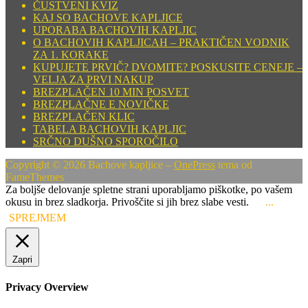
ČUSTVENI KVIZ
KAJ SO BACHOVE KAPLJICE
UPORABA BACHOVIH KAPLJIC
O BACHOVIH KAPLJICAH – PRAKTIČEN VODNIK
ZA 1. KORAKE
KUPUJETE PRVIČ? DVOMITE? POSKUSITE CENEJE –
VELJA ZA PRVI NAKUP
BREZPLAČEN 10 MIN POSVET
BREZPLAČNE E NOVIČKE
BREZPLAČEN KLIC
TABELA BACHOVIH KAPLJIC
SRČNO DUŠNO SPOROČILO
Copyright © 2026 Bachove kapljice
–
OnePress
tema od
FameThemes
Za boljše delovanje spletne strani uporabljamo piškotke, po vašem
okusu in brez sladkorja. Privoščite si jih brez slabe vesti.
...
SPREJMEM
Zapri
Privacy Overview