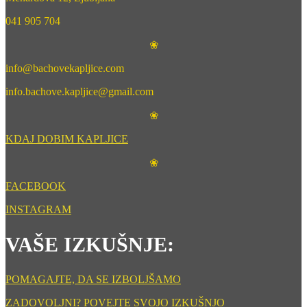
041 905 704
❀
info@bachovekapljice.com
info.bachove.kapljice@gmail.com
❀
KDAJ DOBIM KAPLJICE
❀
FACEBOOK
INSTAGRAM
VAŠE IZKUŠNJE:
POMAGAJTE, DA SE IZBOLJŠAMO
ZADOVOLJNI? POVEJTE SVOJO IZKUŠNJO