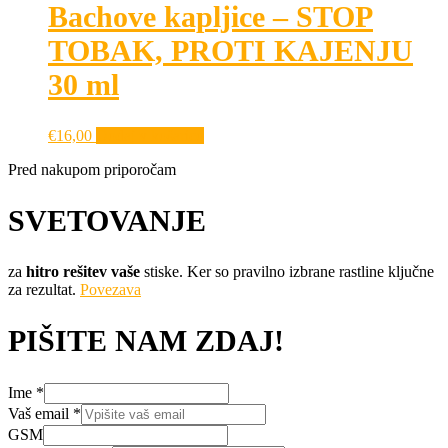
Bachove kapljice – STOP
TOBAK, PROTI KAJENJU
30 ml
€
16,00
Dodaj v košarico
Pred nakupom priporočam
SVETOVANJE
za
hitro rešitev vaše
stiske. Ker so pravilno izbrane rastline ključne
za rezultat.
Povezava
PIŠITE NAM ZDAJ!
Ime
*
Vaš email
*
GSM
GSM