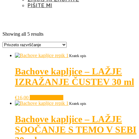
PIŠITE MI
Oznaka:
grizenje nohtov
Showing all 5 results
Kratek opis
Bachove kapljice – LAŽJE
IZRAŽANJE ČUSTEV 30 ml
€
16,00
Dodaj v košarico
Kratek opis
Bachove kapljice – LAŽJE
SOOČANJE S TEMO V SEBI