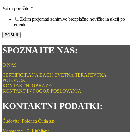
Vaše
email
Vaše sporočilo
*
Želim prejemati zanimive brezplačne novičke in akcij po
emailu.
POŠLJI
SPOZNAJTE NAS:
O NAS
CERTIFICIRANA BACH CVETNA TERAPEVTKA
POLONCA
KONTAKTNI OBRAZEC
KONTAKT IN POGOJI POSLOVANJA
KONTAKTNI PODATKI:
Čudovita, Polonca Čuda s.p.
Menardova 12, Ljubljana