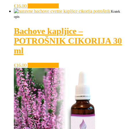
€
16,00
Dodaj v košarico
Kratek
opis
Bachove kapljice –
POTROŠNIK CIKORIJA 30
ml
€
16,00
Dodaj v košarico