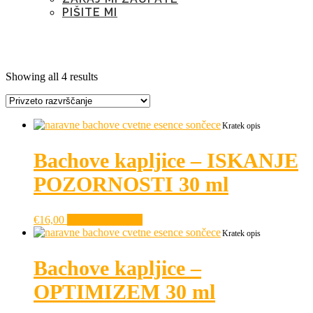
PIŠITE MI
Oznaka:
čustveni vampirizem
Showing all 4 results
Kratek opis
Bachove kapljice – ISKANJE
POZORNOSTI 30 ml
€
16,00
Dodaj v košarico
Kratek opis
Bachove kapljice –
OPTIMIZEM 30 ml