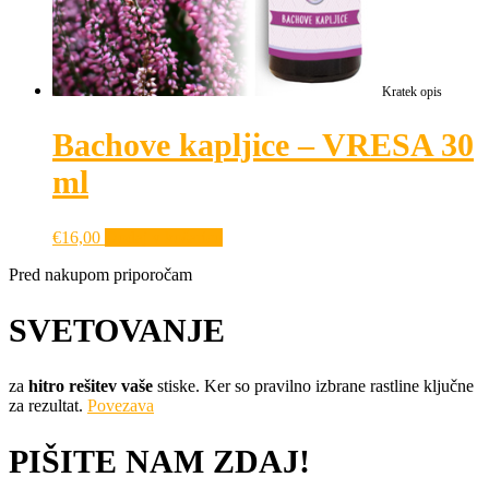
Kratek opis
Bachove kapljice – VRESA 30
ml
€
16,00
Dodaj v košarico
Pred nakupom priporočam
SVETOVANJE
za
hitro rešitev vaše
stiske. Ker so pravilno izbrane rastline ključne
za rezultat.
Povezava
PIŠITE NAM ZDAJ!