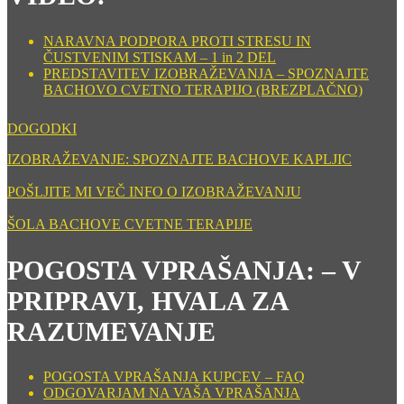
NARAVNA PODPORA PROTI STRESU IN
ČUSTVENIM STISKAM – 1 in 2 DEL
PREDSTAVITEV IZOBRAŽEVANJA – SPOZNAJTE
BACHOVO CVETNO TERAPIJO (BREZPLAČNO)
DOGODKI
IZOBRAŽEVANJE: SPOZNAJTE BACHOVE KAPLJIC
POŠLJITE MI VEČ INFO O IZOBRAŽEVANJU
ŠOLA BACHOVE CVETNE TERAPIJE
POGOSTA VPRAŠANJA: – V
PRIPRAVI, HVALA ZA
RAZUMEVANJE
POGOSTA VPRAŠANJA KUPCEV – FAQ
ODGOVARJAM NA VAŠA VPRAŠANJA