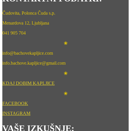
Čudovita, Polonca Čuda s.p.
Menardova 12, Ljubljana
041 905 704
❀
info@bachovekapljice.com
info.bachove.kapljice@gmail.com
❀
KDAJ DOBIM KAPLJICE
❀
FACEBOOK
INSTAGRAM
VAŠE IZKUŠNJE: