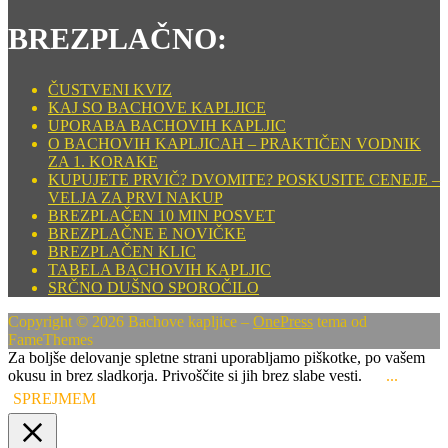
BREZPLAČNO:
ČUSTVENI KVIZ
KAJ SO BACHOVE KAPLJICE
UPORABA BACHOVIH KAPLJIC
O BACHOVIH KAPLJICAH – PRAKTIČEN VODNIK
ZA 1. KORAKE
KUPUJETE PRVIČ? DVOMITE? POSKUSITE CENEJE –
VELJA ZA PRVI NAKUP
BREZPLAČEN 10 MIN POSVET
BREZPLAČNE E NOVIČKE
BREZPLAČEN KLIC
TABELA BACHOVIH KAPLJIC
SRČNO DUŠNO SPOROČILO
Copyright © 2026 Bachove kapljice
–
OnePress
tema od
FameThemes
Za boljše delovanje spletne strani uporabljamo piškotke, po vašem
okusu in brez sladkorja. Privoščite si jih brez slabe vesti.
...
SPREJMEM