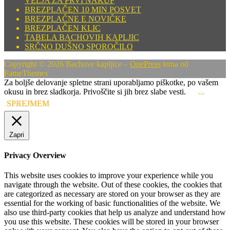
VELJA ZA PRVI NAKUP
BREZPLAČEN 10 MIN POSVET
BREZPLAČNE E NOVIČKE
BREZPLAČEN KLIC
TABELA BACHOVIH KAPLJIC
SRČNO DUŠNO SPOROČILO
Copyright © 2026 Bachove kapljice
–
OnePress
tema od
FameThemes
Za boljše delovanje spletne strani uporabljamo piškotke, po vašem
okusu in brez sladkorja. Privoščite si jih brez slabe vesti.
...
SPREJMEM
Zapri
Privacy Overview
This website uses cookies to improve your experience while you
navigate through the website. Out of these cookies, the cookies that
are categorized as necessary are stored on your browser as they are
essential for the working of basic functionalities of the website. We
also use third-party cookies that help us analyze and understand how
you use this website. These cookies will be stored in your browser