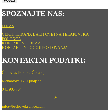
POŠLJI
SPOZNAJTE NAS:
O NAS
CERTIFICIRANA BACH CVETNA TERAPEVTKA
POLONCA
KONTAKTNI OBRAZEC
KONTAKT IN POGOJI POSLOVANJA
KONTAKTNI PODATKI:
Čudovita, Polonca Čuda s.p.
Menardova 12, Ljubljana
041 905 704
❀
info@bachovekapljice.com