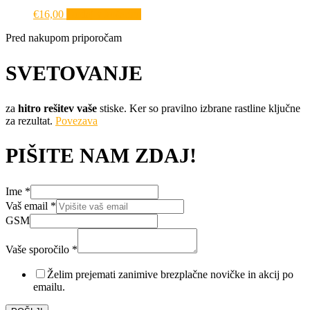
€
16,00
Dodaj v košarico
Pred nakupom priporočam
SVETOVANJE
za
hitro rešitev vaše
stiske. Ker so pravilno izbrane rastline ključne
za rezultat.
Povezava
PIŠITE NAM ZDAJ!
Ime
*
Vaš email
*
Vaše
GSM
GSM
Ime
Vaše sporočilo
*
Želim prejemati zanimive brezplačne novičke in akcij po
emailu.