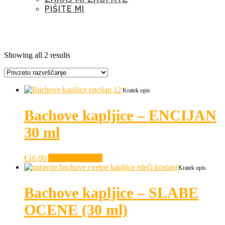
PIŠITE MI
Oznaka:
črnogledost
Showing all 2 results
Kratek opis
Bachove kapljice – ENCIJAN
30 ml
€
16,00
Dodaj v košarico
Kratek opis
Bachove kapljice – SLABE
OCENE (30 ml)