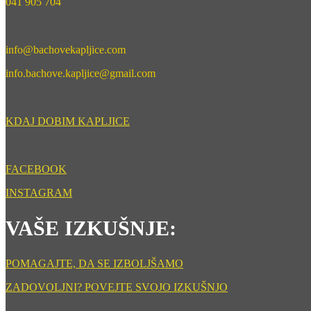
041 905 704
info@bachovekapljice.com
info.bachove.kapljice@gmail.com
KDAJ DOBIM KAPLJICE
FACEBOOK
INSTAGRAM
VAŠE IZKUŠNJE:
POMAGAJTE, DA SE IZBOLJŠAMO
ZADOVOLJNI? POVEJTE SVOJO IZKUŠNJO