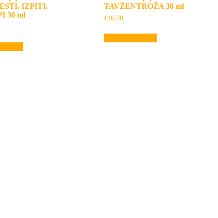
STI, IZPITI,
TAVŽENTROŽA 30 ml
 30 ml
€
16,00
Dodaj v košarico
ošarico