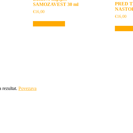
PRED TE
SAMOZAVEST 30 ml
NASTOPI
€
16,00
€
16,00
Dodaj v košarico
Dodaj v k
a rezultat.
Povezava