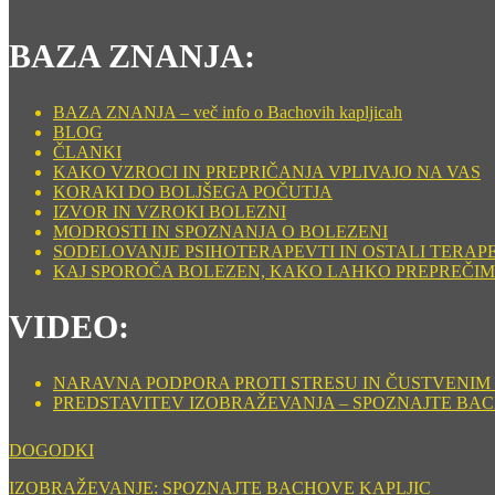
BAZA ZNANJA:
BAZA ZNANJA – več info o Bachovih kapljicah
BLOG
ČLANKI
KAKO VZROCI IN PREPRIČANJA VPLIVAJO NA VAS
KORAKI DO BOLJŠEGA POČUTJA
IZVOR IN VZROKI BOLEZNI
MODROSTI IN SPOZNANJA O BOLEZENI
SODELOVANJE PSIHOTERAPEVTI IN OSTALI TERAP
KAJ SPOROČA BOLEZEN, KAKO LAHKO PREPREČIM
VIDEO:
NARAVNA PODPORA PROTI STRESU IN ČUSTVENIM ST
PREDSTAVITEV IZOBRAŽEVANJA – SPOZNAJTE BA
DOGODKI
IZOBRAŽEVANJE: SPOZNAJTE BACHOVE KAPLJIC