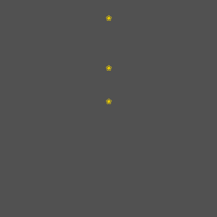
❀
❀
❀