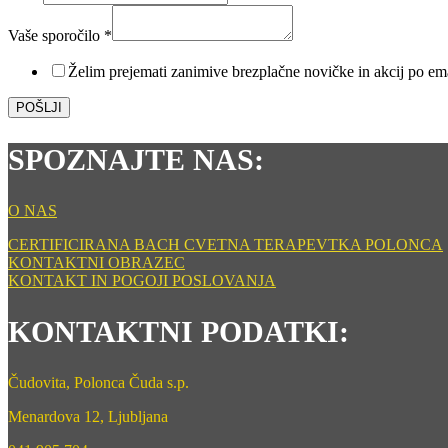
Vaše sporočilo
*
Želim prejemati zanimive brezplačne novičke in akcij po em
POŠLJI
SPOZNAJTE NAS:
O NAS
CERTIFICIRANA BACH CVETNA TERAPEVTKA POLONCA
KONTAKTNI OBRAZEC
KONTAKT IN POGOJI POSLOVANJA
KONTAKTNI PODATKI:
Čudovita, Polonca Čuda s.p.
Menardova 12, Ljubljana