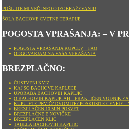
POŠLJITE MI VEČ INFO O IZOBRAŽEVANJU
ŠOLA BACHOVE CVETNE TERAPIJE
POGOSTA VPRAŠANJA: – V P
POGOSTA VPRAŠANJA KUPCEV – FAQ
ODGOVARJAM NA VAŠA VPRAŠANJA
BREZPLAČNO:
ČUSTVENI KVIZ
KAJ SO BACHOVE KAPLJICE
UPORABA BACHOVIH KAPLJIC
O BACHOVIH KAPLJICAH – PRAKTIČEN VODNIK ZA
KUPUJETE PRVIČ? DVOMITE? POSKUSITE CENEJE – 
BREZPLAČEN 10 MIN POSVET
BREZPLAČNE E NOVIČKE
BREZPLAČEN KLIC
TABELA BACHOVIH KAPLJIC