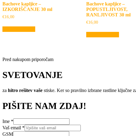
Bachove kapljice –
Bachove kapljice –
IZKORIŠČANJE 30 ml
POPUSTLJIVOST,
RANLJIVOST 30 ml
€
16,00
€
16,00
Dodaj v košarico
Dodaj v košarico
Pred nakupom priporočam
SVETOVANJE
za
hitro rešitev vaše
stiske. Ker so pravilno izbrane rastline ključne z
PIŠITE NAM ZDAJ!
Vaš
Ime
*
sporočilo
Vaš email
*
Vaše
GSM