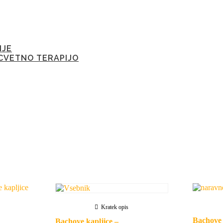
IJE
CVETNO TERAPIJO
Kratek opis
Bachove
Bachove kapljice –