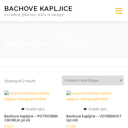
BACHOVE KAPLJICE
Meni
Za radost, ljubezen, srečo in zdravje!
DOMOV
TRGOVINA BACHOVE KAPLJICE
KATEGORIJA:
PRAVA
BREZPOGOJNA LJUBEZEN
SVETOVANJE
IZOBRAŽEVANJE
ŠOLA
TERAPIJA
KONTAKT – 041 905 704
Showing all 2 results
Kratek opis
Kratek opis
Bachove kapljice – POTROŠNIK
Bachove kapljice – VZVIŠENOST
CIKORIJA 30 ml
(30 ml)
€
16,00
€
16,00