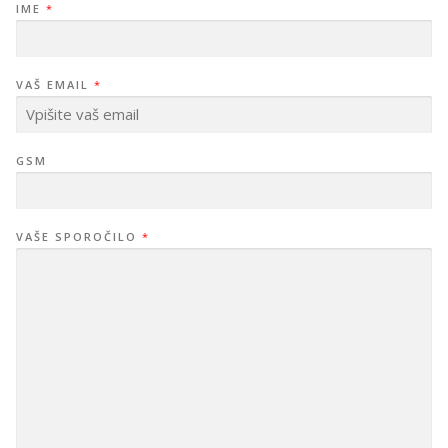
IME
*
*
VAŠ EMAIL
*
*
I
M
E
GSM
VAŠE SPOROČILO
*