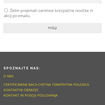
Želim prejemati zanimive brezplačne novičke in
akcij po emailu.
POŠLJI
SPOZNAJTE NAS:
O NAS
CERTIFICIRANA BACH CVETNA TERAPEVTKA POLONCA
KONTAKTNI OBRAZEC
KONTAKT IN POGOJI POSLOVANJA