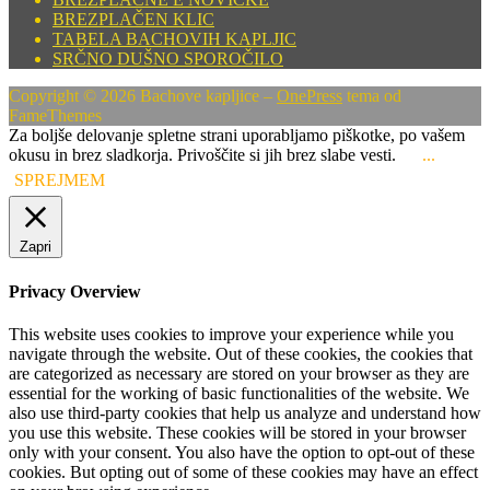
BREZPLAČEN KLIC
TABELA BACHOVIH KAPLJIC
SRČNO DUŠNO SPOROČILO
Copyright © 2026 Bachove kapljice
–
OnePress
tema od
FameThemes
Za boljše delovanje spletne strani uporabljamo piškotke, po vašem
okusu in brez sladkorja. Privoščite si jih brez slabe vesti.
...
SPREJMEM
Zapri
Privacy Overview
This website uses cookies to improve your experience while you
navigate through the website. Out of these cookies, the cookies that
are categorized as necessary are stored on your browser as they are
essential for the working of basic functionalities of the website. We
also use third-party cookies that help us analyze and understand how
you use this website. These cookies will be stored in your browser
only with your consent. You also have the option to opt-out of these
cookies. But opting out of some of these cookies may have an effect