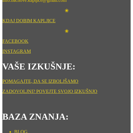
info.bachove.kapljice@gmail.com
❀
KDAJ DOBIM KAPLJICE
❀
FACEBOOK
INSTAGRAM
VAŠE IZKUŠNJE:
POMAGAJTE, DA SE IZBOLJŠAMO
ZADOVOLJNI? POVEJTE SVOJO IZKUŠNJO
BAZA ZNANJA:
BLOG