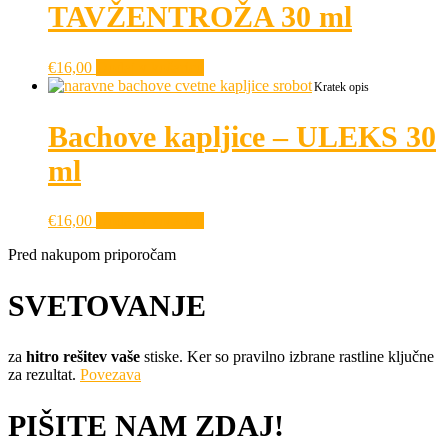
TAVŽENTROŽA 30 ml
€
16,00
Dodaj v košarico
Kratek opis
Bachove kapljice – ULEKS 30
ml
€
16,00
Dodaj v košarico
Pred nakupom priporočam
SVETOVANJE
za
hitro rešitev vaše
stiske. Ker so pravilno izbrane rastline ključne
za rezultat.
Povezava
PIŠITE NAM ZDAJ!