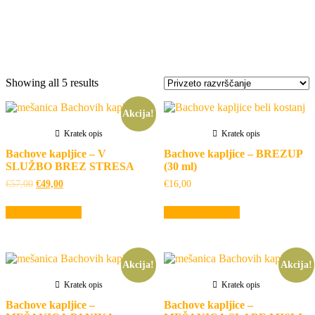
Kategorija:
Iz negativnega v
pozitivno.
Showing all 5 results
Akcija!
Kratek opis
Kratek opis
Bachove kapljice – V
Bachove kapljice – BREZUP
SLUŽBO BREZ STRESA
(30 ml)
Izvirna
Trenutna
€
57,00
€
49,00
€
16,00
cena
cena
je
je:
Dodaj v košarico
Dodaj v košarico
bila:
€49,00.
€57,00.
Akcija!
Akcija!
Kratek opis
Kratek opis
Bachove kapljice –
Bachove kapljice –