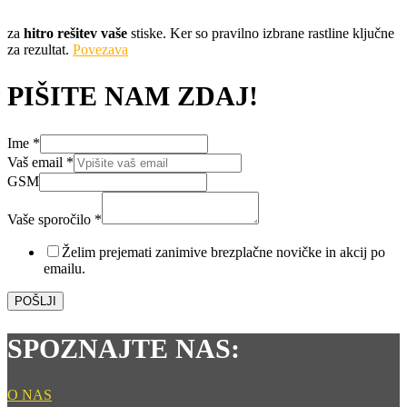
za
hitro rešitev vaše
stiske. Ker so pravilno izbrane rastline ključne
za rezultat.
Povezava
PIŠITE NAM ZDAJ!
Ime
*
*
Vaš email
*
*
GSM
*
Vaše sporočilo
*
Želim prejemati zanimive brezplačne novičke in akcij po
emailu.
POŠLJI
SPOZNAJTE NAS:
O NAS