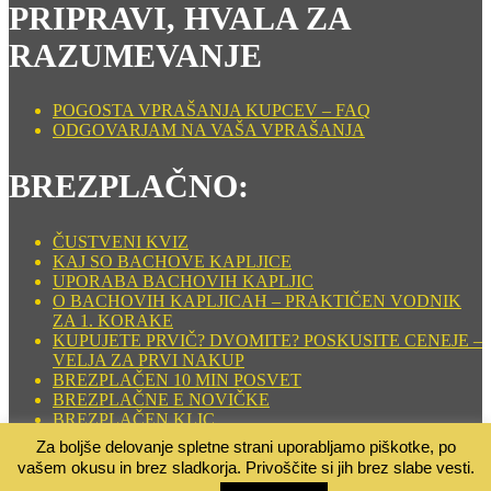
PRIPRAVI, HVALA ZA
RAZUMEVANJE
POGOSTA VPRAŠANJA KUPCEV – FAQ
ODGOVARJAM NA VAŠA VPRAŠANJA
BREZPLAČNO:
ČUSTVENI KVIZ
KAJ SO BACHOVE KAPLJICE
UPORABA BACHOVIH KAPLJIC
O BACHOVIH KAPLJICAH – PRAKTIČEN VODNIK
ZA 1. KORAKE
KUPUJETE PRVIČ? DVOMITE? POSKUSITE CENEJE –
VELJA ZA PRVI NAKUP
BREZPLAČEN 10 MIN POSVET
BREZPLAČNE E NOVIČKE
BREZPLAČEN KLIC
TABELA BACHOVIH KAPLJIC
Za boljše delovanje spletne strani uporabljamo piškotke, po
SRČNO DUŠNO SPOROČILO
vašem okusu in brez sladkorja. Privoščite si jih brez slabe vesti.