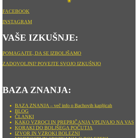
❀
FACEBOOK
INSTAGRAM
VAŠE IZKUŠNJE:
POMAGAJTE, DA SE IZBOLJŠAMO
ZADOVOLJNI? POVEJTE SVOJO IZKUŠNJO
BAZA ZNANJA:
BAZA ZNANJA – več info o Bachovih kapljicah
BLOG
ČLANKI
KAKO VZROCI IN PREPRIČANJA VPLIVAJO NA VAS
KORAKI DO BOLJŠEGA POČUTJA
IZVOR IN VZROKI BOLEZNI