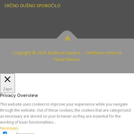
SRČNO DUŠNO SPOROČILO
Copyright © 2026 Bachove kapljice
–
OnePress
tema od
FameThemes
Zapri
Privacy Overview
This website uses cookies to improve your experience while you navigate
through the website. Out of these cookies, the cookies that are categorized
as necessary are stored on your browser as they are essential for the
working of basic functionalities
...
Necessary