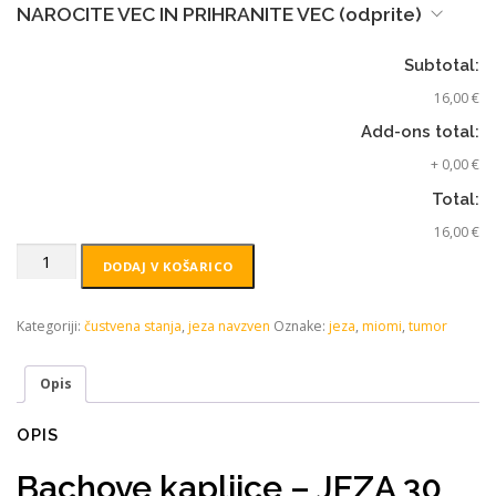
NAROCITE VEC IN PRIHRANITE VEC (odprite)
Subtotal:
16,00 €
Add-ons total:
+
0,00 €
Total:
16,00 €
DODAJ V KOŠARICO
Kategoriji:
čustvena stanja
,
jeza navzven
Oznake:
jeza
,
miomi
,
tumor
Opis
OPIS
Bachove kapljice – JEZA 30