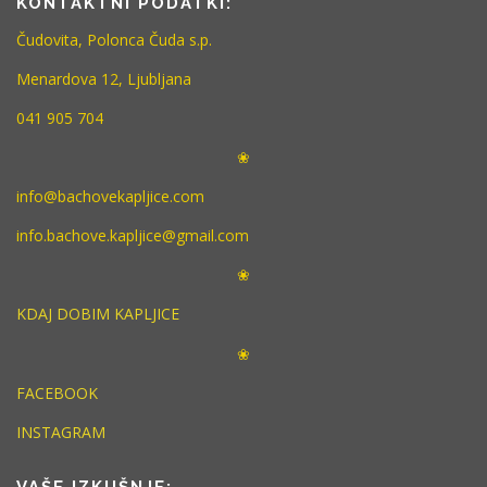
KONTAKTNI PODATKI:
Čudovita, Polonca Čuda s.p.
Menardova 12, Ljubljana
041 905 704
❀
info@bachovekapljice.com
info.bachove.kapljice@gmail.com
❀
KDAJ DOBIM KAPLJICE
❀
FACEBOOK
INSTAGRAM
VAŠE IZKUŠNJE: