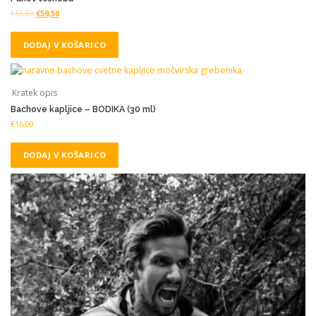
€
66,50
€
59,50
DODAJ V KOŠARICO
Kratek opis
Bachove kapljice – BODIKA (30 ml)
€
16,00
DODAJ V KOŠARICO