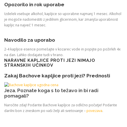
Opozorilo in
rok uporabe
Izdelek vsebuje alkohol, kapljice so uporabne najmanj 1 mesec. Alkohol
je mogoče nadomestiti z jedilnim glicerinom, kar zmanjša uporabnost
kapljic na največ 1 mesec.
Navodilo za uporabo
2-4 kapljice esence pomešajte v kozarec vode in popijte po požirkih 4x
na dan. Lahko dodajate tudi v hrano.
NARAVNE KAPLJICE PROTI JEZI NIMAJO
STRANSKIH UČINKOV
Zakaj Bachove kapljice proti jezi? Prednosti
Jeza. Poznate koga s to težavo in bi radi
pomagali?
Naročite zdaj! Podarite Bachove kapljice za odlično počutje! Podarite
darilni bon z zneskom po vaši želji ali svetovanje –
povezava
.