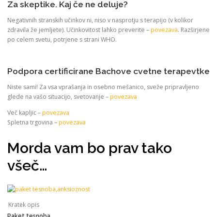
Za skeptike. Kaj če ne deluje?
Negativnih stranskih učinkov ni, niso v nasprotju s terapijo (v kolikor
zdravila že jemljete). Učinkovitost lahko preverite –
povezava
. Razširjene
po celem svetu, potrjene s strani WHO.
Podpora certificirane Bachove cvetne terapevtke
Niste sami! Za vsa vprašanja in osebno mešanico, sveže pripravljeno
glede na vašo situacijo, svetovanje –
povezava
Več kapljic –
povezava
Spletna trgovina –
povezava
Morda vam bo prav tako
všeč…
Kratek opis
Paket tesnoba