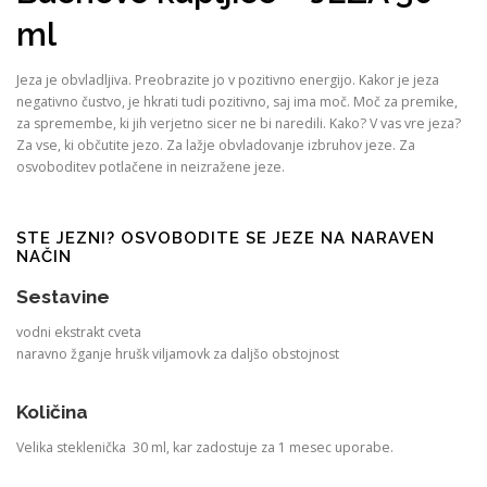
ml
Jeza je obvladljiva. Preobrazite jo v pozitivno energijo. Kakor je jeza
negativno čustvo, je hkrati tudi pozitivno, saj ima moč. Moč za premike,
za spremembe, ki jih verjetno sicer ne bi naredili. Kako? V vas vre jeza?
Za vse, ki občutite jezo. Za lažje obvladovanje izbruhov jeze. Za
osvoboditev potlačene in neizražene jeze.
STE JEZNI? OSVOBODITE SE JEZE NA NARAVEN
NAČIN
Sestavine
vodni ekstrakt cveta
naravno žganje hrušk viljamovk za daljšo obstojnost
Količina
Velika steklenička 30 ml, kar zadostuje za 1 mesec uporabe.