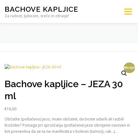
BACHOVE KAPLJICE
Meni
Za radost, ljubezen, srečo in zdravje!
DOMOV
TRGOVINA BACHOVE KAPLJICE
SVETOVANJE
IZOBRAŽEVANJE
ŠOLA
Akcija!
Akcija!
TERAPIJA
KONTAKT – 041 905 704
Bachove kapljice – JEZA 30
ml
€
16,00
Občutite (potlačeno) jezo, imate občutek, da boste udarili ali razbili
krožnike? Pomaga pri sproščanju (potlačene) jeze obrnjene navzven in
kot preventiva da se ta ne manifestira v bolezni (tumorji, rak…)…