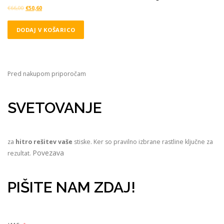
€
66,00
€
50,60
DODAJ V KOŠARICO
Pred nakupom priporočam
SVETOVANJE
za
hitro rešitev vaše
stiske. Ker so pravilno izbrane rastline ključne za
Povezava
rezultat.
PIŠITE NAM ZDAJ!