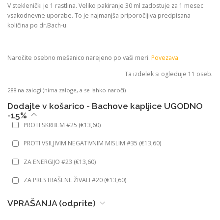
V steklenički je 1 rastlina. Veliko pakiranje 30 ml zadostuje za 1 mesec
vsakodnevne uporabe. To je najmanjša priporočljiva predpisana
količina po dr.Bach-u.
Naročite osebno mešanico narejeno po vaši meri.
Povezava
Ta izdelek si ogleduje 11 oseb.
288 na zalogi (nima zaloge, a se lahko naroči)
Dodajte v košarico - Bachove kapljice UGODNO
-15%
PROTI SKRBEM #25
(
€
13,60
)
PROTI VSILJIVIM NEGATIVNIM MISLIM #35
(
€
13,60
)
ZA ENERGIJO #23
(
€
13,60
)
ZA PRESTRAŠENE ŽIVALI #20
(
€
13,60
)
VPRAŠANJA (odprite)