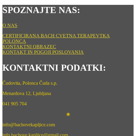
SPOZNAJTE NAS:
O NAS
CERTIFICIRANA BACH CVETNA TERAPEVTKA
POLONCA
KONTAKTNI OBRAZEC
KONTAKT IN POGOJI POSLOVANJA
KONTAKTNI PODATKI:
Čudovita, Polonca Čuda s.p.
Menardova 12, Ljubljana
041 905 704
❀
info@bachovekapljice.com
info.bachove.kapljice@gmail.com