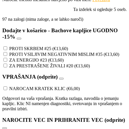
Ta izdelek si ogleduje 5 oseb.
97 na zalogi (nima zaloge, a se lahko naroči)
Dodajte v košarico - Bachove kapljice UGODNO
-15%
PROTI SKRBEM #25
(
€
13,60
)
PROTI VSILJIVIM NEGATIVNIM MISLIM #35
(
€
13,60
)
ZA ENERGIJO #23
(
€
13,60
)
ZA PRESTRAŠENE ŽIVALI #20
(
€
13,60
)
VPRAŠANJA (odprite)
NAROCAM KRATEK KLIC
(
€
6,00
)
Odgovori na vaša vprašanja. Kratka razlaga, navodila o jemanju
kapljic. Klic NI namenjen diagnostiki, svetovanju in vprašanjem o
pravilni izbiri.
NAROCITE VEC IN PRIHRANITE VEC (odprite)