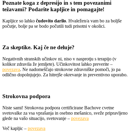
Poznate koga z depresijo in s tem povezanimi
težavami? Podarite kapljice in pomagajte!
Kapljice so lahko
čudovito darilo
. Hvaležen/a vam bo za boljše
počutje, bolje pa se bodo počutili tudi prisotni v okolici.
Za skeptike. Kaj če ne deluje?
Negativnih stranskih učinkov ni, niso v nasprotju s terapijo (v
kolikor zdravila že jemljete). Učinkovitost lahko preverite –
povezava
. Ne nadomeščajo strokovne zdravniške pomoči, jo pa
odlično dopolnjujejo. Za hitrejše okrevanje in preventivno uporabo.
Strokovna podpora
Niste sami! Strokovna podpora certificirane Bachove cvetne
svetovalke za vsa vprašanja in osebno mešanico, sveže pripravljeno
glede na vašo situacijo, svetovanje –
povezava
Več kapljic –
povezava