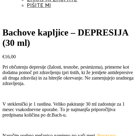
PIŠITE MI
Bachove kapljice – DEPRESIJA
(30 ml)
€
16,00
Pri občutenju depresije (žalosti, tesnobe, pesimizma), primerne kot
dodatna pomoč pri zdravljenju (pri tistih, ki že jemljete antidepresive
ali druga zdravila) in za hitrejše okrevanje. Ne zamenjujejo uradnega
zdravljenja.
V steklenički je 1 rastlina. Veliko pakiranje 30 ml zadostuje za 1
mesec vsakodnevne uporabe. To je najmanjša priporočljiva
predpisana količina po dr.Bach-u.
Naročite osebno mešanico narejeno po vaši meri.
Povezava