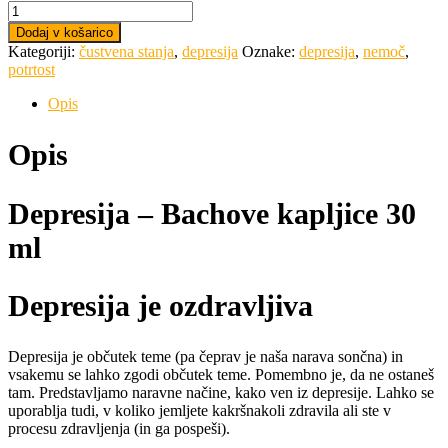
Dodaj v košarico
Kategoriji:
čustvena stanja
,
depresija
Oznake:
depresija
,
nemoč
,
potrtost
Opis
Opis
Depresija – Bachove kapljice 30
ml
Depresija je ozdravljiva
Depresija je občutek teme (pa čeprav je naša narava sončna) in
vsakemu se lahko zgodi občutek teme. Pomembno je, da ne ostaneš
tam. Predstavljamo naravne načine, kako ven iz depresije. Lahko se
uporablja tudi, v koliko jemljete kakršnakoli zdravila ali ste v
procesu zdravljenja (in ga pospeši).