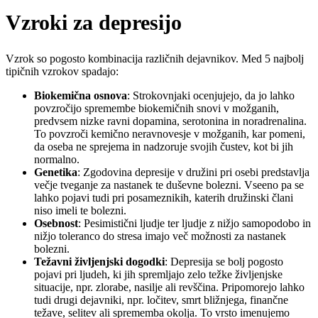
Vzroki za depresijo
Vzrok so pogosto kombinacija različnih dejavnikov. Med 5 najbolj
tipičnih vzrokov spadajo:
Biokemična osnova
: Strokovnjaki ocenjujejo, da jo lahko
povzročijo spremembe biokemičnih snovi v možganih,
predvsem nizke ravni dopamina, serotonina in noradrenalina.
To povzroči kemično neravnovesje v možganih, kar pomeni,
da oseba ne sprejema in nadzoruje svojih čustev, kot bi jih
normalno.
Genetika
: Zgodovina depresije v družini pri osebi predstavlja
večje tveganje za nastanek te duševne bolezni. Vseeno pa se
lahko pojavi tudi pri posameznikih, katerih družinski člani
niso imeli te bolezni.
Osebnost
: Pesimistični ljudje ter ljudje z nižjo samopodobo in
nižjo toleranco do stresa imajo več možnosti za nastanek
bolezni.
Težavni življenjski dogodki
: Depresija se bolj pogosto
pojavi pri ljudeh, ki jih spremljajo zelo težke življenjske
situacije, npr. zlorabe, nasilje ali revščina. Pripomorejo lahko
tudi drugi dejavniki, npr. ločitev, smrt bližnjega, finančne
težave, selitev ali sprememba okolja. To vrsto imenujemo