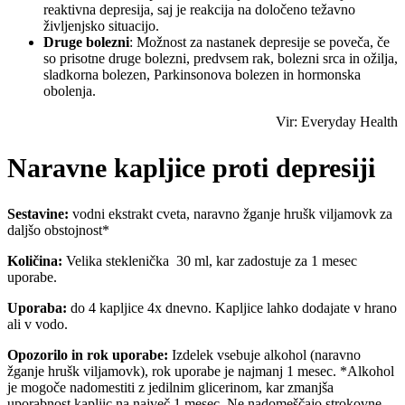
reaktivna depresija, saj je reakcija na določeno težavno
življenjsko situacijo.
Druge bolezni
: Možnost za nastanek depresije se poveča, če
so prisotne druge bolezni, predvsem rak, bolezni srca in ožilja,
sladkorna bolezen, Parkinsonova bolezen in hormonska
obolenja.
Vir: Everyday Health
Naravne kapljice proti depresiji
Sestavine:
vodni ekstrakt cveta, naravno žganje hrušk viljamovk za
daljšo obstojnost*
Količina:
Velika steklenička 30 ml, kar zadostuje za 1 mesec
uporabe.
Uporaba:
do 4 kapljice 4x dnevno. Kapljice lahko dodajate v hrano
ali v vodo.
Opozorilo in
rok uporabe:
Izdelek vsebuje alkohol (naravno
žganje hrušk viljamovk), rok uporabe je najmanj 1 mesec. *Alkohol
je mogoče nadomestiti z jedilnim glicerinom, kar zmanjša
uporabnost kapljic na največ 1 mesec. Ne nadomeščajo strokovne