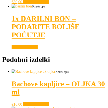
€
30,00
Dodaj v košarico
Kratek opis
1x DARILNI BON –
PODARITE BOLJŠE
POČUTJE
Dodaj v košarico
Podobni izdelki
Kratek opis
Bachove kapljice – OLJKA 30
ml
€
16,00
Dodaj v košarico