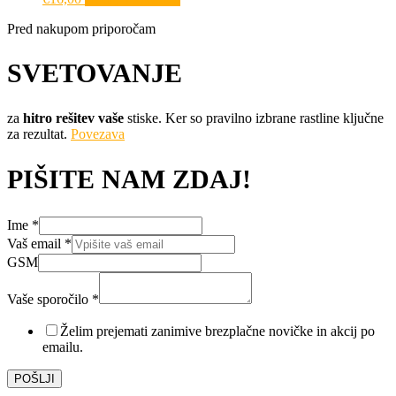
Pred nakupom priporočam
SVETOVANJE
za
hitro rešitev vaše
stiske. Ker so pravilno izbrane rastline ključne
za rezultat.
Povezava
PIŠITE NAM ZDAJ!
Ime
*
Vaš email
*
GSM
sporočilo
GSM
Vaše sporočilo
*
Vaš
Želim prejemati zanimive brezplačne novičke in akcij po
emailu.
POŠLJI