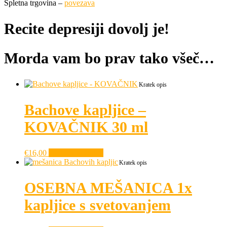
Spletna trgovina –
povezava
Recite depresiji dovolj je!
Morda vam bo prav tako všeč…
Kratek opis
Bachove kapljice –
KOVAČNIK 30 ml
€
16,00
Dodaj v košarico
Kratek opis
OSEBNA MEŠANICA 1x
kapljice s svetovanjem