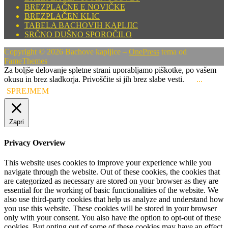
BREZPLAČNE E NOVIČKE
BREZPLAČEN KLIC
TABELA BACHOVIH KAPLJIC
SRČNO DUŠNO SPOROČILO
Copyright © 2026 Bachove kapljice
–
OnePress
tema od
FameThemes
Za boljše delovanje spletne strani uporabljamo piškotke, po vašem
okusu in brez sladkorja. Privoščite si jih brez slabe vesti.
...
SPREJMEM
Zapri
Privacy Overview
This website uses cookies to improve your experience while you
navigate through the website. Out of these cookies, the cookies that
are categorized as necessary are stored on your browser as they are
essential for the working of basic functionalities of the website. We
also use third-party cookies that help us analyze and understand how
you use this website. These cookies will be stored in your browser
only with your consent. You also have the option to opt-out of these
cookies. But opting out of some of these cookies may have an effect