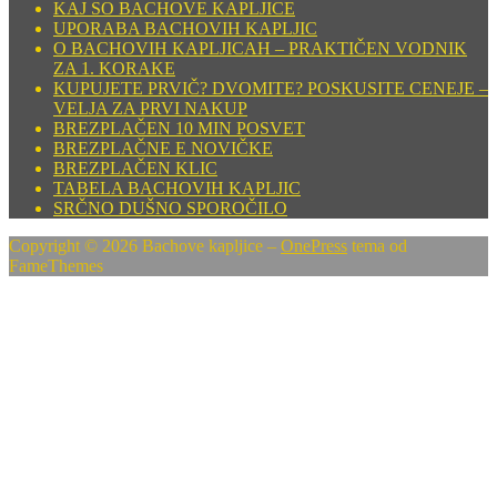
KAJ SO BACHOVE KAPLJICE
UPORABA BACHOVIH KAPLJIC
O BACHOVIH KAPLJICAH – PRAKTIČEN VODNIK
ZA 1. KORAKE
KUPUJETE PRVIČ? DVOMITE? POSKUSITE CENEJE –
VELJA ZA PRVI NAKUP
BREZPLAČEN 10 MIN POSVET
BREZPLAČNE E NOVIČKE
BREZPLAČEN KLIC
TABELA BACHOVIH KAPLJIC
SRČNO DUŠNO SPOROČILO
Copyright © 2026 Bachove kapljice
–
OnePress
tema od
FameThemes