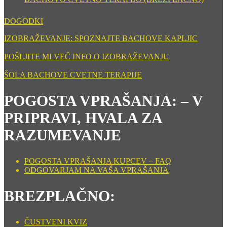
DOGODKI
IZOBRAŽEVANJE: SPOZNAJTE BACHOVE KAPLJIC
POŠLJITE MI VEČ INFO O IZOBRAŽEVANJU
ŠOLA BACHOVE CVETNE TERAPIJE
POGOSTA VPRAŠANJA: – V
PRIPRAVI, HVALA ZA
RAZUMEVANJE
POGOSTA VPRAŠANJA KUPCEV – FAQ
ODGOVARJAM NA VAŠA VPRAŠANJA
BREZPLAČNO:
ČUSTVENI KVIZ