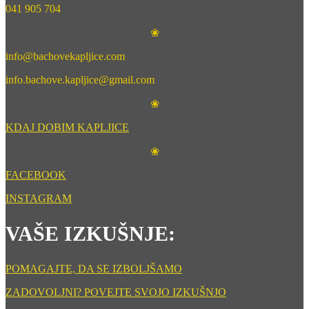
041 905 704
❀
info@bachovekapljice.com
info.bachove.kapljice@gmail.com
❀
KDAJ DOBIM KAPLJICE
❀
FACEBOOK
INSTAGRAM
VAŠE IZKUŠNJE:
POMAGAJTE, DA SE IZBOLJŠAMO
ZADOVOLJNI? POVEJTE SVOJO IZKUŠNJO