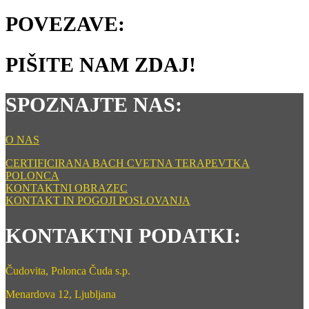
POVEZAVE:
PIŠITE NAM ZDAJ!
SPOZNAJTE NAS:
O NAS
CERTIFICIRANA BACH CVETNA TERAPEVTKA
POLONCA
KONTAKTNI OBRAZEC
KONTAKT IN POGOJI POSLOVANJA
KONTAKTNI PODATKI:
Čudovita, Polonca Čuda s.p.
Menardova 12, Ljubljana