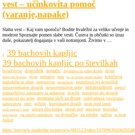
vest – učinkovita pomoč
(varanje,napake)
Slaba vest – Kaj vam sporoča? Bodite hvaležni za veliko učenje in
modrost Spoznajte pomen slabe vesti. Čustva in občutki so izraz
duše, pokazatelj dogajanja v vaši notranjosti. Živimo v …
39 bachovih kapljic
2
39 bachovih kapljic po številkah
dogodek
bojazljivost
dojenčki
droge
dovzetnost za vplive drugih
kritičnost
empatija
jeza
dvom
duhovne skupine
ko se tresete zaradi strahu
malodušje in obup
negotovost
nespečnost pri dojenčkih
nespečnost
netolerantnost
nesprejemanje drugih
nesprejemanje sebe
otroci
prestrogi do drugih
pomanjkljivo zanimanje za sedanjost
pravila
pretirana skrb za druge
prestrogi do sebe
redoljubnost (pretirana)
samozavest
smrt
sočutje
sprejemanje drugih
strah pred izpiti
stroga disciplina
strogi red
strogost
tesnoba
strah zaspati v temi
za dojenčke
za otroke
zaščita
vas zmotijo malenkosti
za živali
umirjenost
žalost
https://preview.mailerlite.io/preview/693123/sites/107096392082654