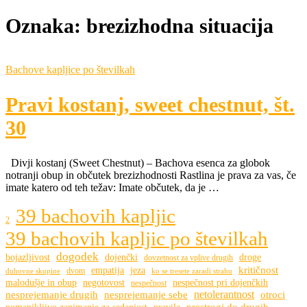
Oznaka:
brezizhodna situacija
Bachove kapljice po številkah
Pravi kostanj, sweet chestnut, št.
30
Divji kostanj (Sweet Chestnut) – Bachova esenca za globok
notranji obup in občutek brezizhodnosti Rastlina je prava za vas, če
imate katero od teh težav: Imate občutek, da je …
39 bachovih kapljic
2
39 bachovih kapljic po številkah
dogodek
bojazljivost
dojenčki
droge
dovzetnost za vplive drugih
kritičnost
empatija
jeza
dvom
duhovne skupine
ko se tresete zaradi strahu
malodušje in obup
negotovost
nespečnost pri dojenčkih
nespečnost
netolerantnost
nesprejemanje drugih
nesprejemanje sebe
otroci
prestrogi do drugih