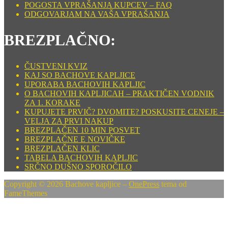
POGOSTA VPRAŠANJA KUPCEV – FAQ
ODGOVARJAM NA VAŠA VPRAŠANJA
BREZPLAČNO:
ČUSTVENI KVIZ
KAJ SO BACHOVE KAPLJICE
UPORABA BACHOVIH KAPLJIC
O BACHOVIH KAPLJICAH – PRAKTIČEN VODNIK
ZA 1. KORAKE
KUPUJETE PRVIČ? DVOMITE? POSKUSITE CENEJE –
VELJA ZA PRVI NAKUP
BREZPLAČEN 10 MIN POSVET
BREZPLAČNE E NOVIČKE
BREZPLAČEN KLIC
TABELA BACHOVIH KAPLJIC
SRČNO DUŠNO SPOROČILO
Copyright © 2026 Bachove kapljice
–
OnePress
tema od
FameThemes