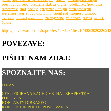
pomanjkljivo zanimanje za sedanjost
pravila
pretirana skrb za druge
prestrogi do sebe
redoljubnost (pretirana)
samozavest
smrt
sočutje
sprejemanje drugih
strah pred izpiti
stroga disciplina
strogi red
strogost
tesnoba
strah zaspati v temi
za dojenčke
za otroke
zaščita
vas zmotijo malenkosti
za živali
umirjenost
žalost
https://preview.mailerlite.io/preview/693123/sites/107096392082654
POVEZAVE:
PIŠITE NAM ZDAJ!
SPOZNAJTE NAS:
O NAS
CERTIFICIRANA BACH CVETNA TERAPEVTKA
POLONCA
KONTAKTNI OBRAZEC
KONTAKT IN POGOJI POSLOVANJA