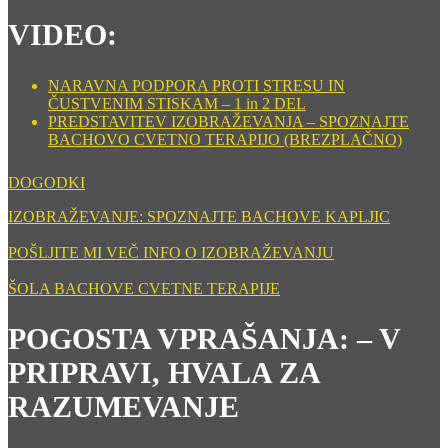
VIDEO:
NARAVNA PODPORA PROTI STRESU IN
ČUSTVENIM STISKAM – 1 in 2 DEL
PREDSTAVITEV IZOBRAŽEVANJA – SPOZNAJTE
BACHOVO CVETNO TERAPIJO (BREZPLAČNO)
DOGODKI
IZOBRAŽEVANJE: SPOZNAJTE BACHOVE KAPLJIC
POŠLJITE MI VEČ INFO O IZOBRAŽEVANJU
ŠOLA BACHOVE CVETNE TERAPIJE
POGOSTA VPRAŠANJA: – V
PRIPRAVI, HVALA ZA
RAZUMEVANJE