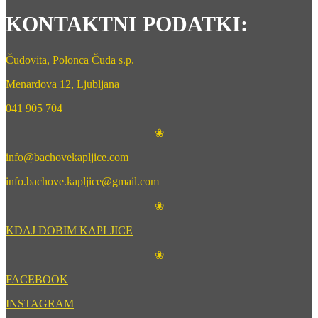
KONTAKTNI PODATKI:
Čudovita, Polonca Čuda s.p.
Menardova 12, Ljubljana
041 905 704
❀
info@bachovekapljice.com
info.bachove.kapljice@gmail.com
❀
KDAJ DOBIM KAPLJICE
❀
FACEBOOK
INSTAGRAM