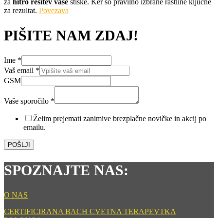
za
hitro rešitev vaše
stiske. Ker so pravilno izbrane rastline ključne
za rezultat.
Povezava
PIŠITE NAM ZDAJ!
Ime
*
email
Vaš email
*
Ime
GSM
*
Vaše sporočilo
*
Želim prejemati zanimive brezplačne novičke in akcij po
emailu.
POŠLJI
SPOZNAJTE NAS:
O NAS
CERTIFICIRANA BACH CVETNA TERAPEVTKA