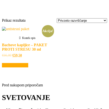
Oznaka:
paket proti stresu
Prikaz rezultata
Akcija!
Kratek opis
Bachove kapljice – PAKET
PROTI STRESU 30 ml
Izvirna
Trenutna
€
66,00
€
59,50
cena
cena
je
je:
Dodaj v košarico
bila:
€59,50.
€66,00.
Pred nakupom priporočam
SVETOVANJE