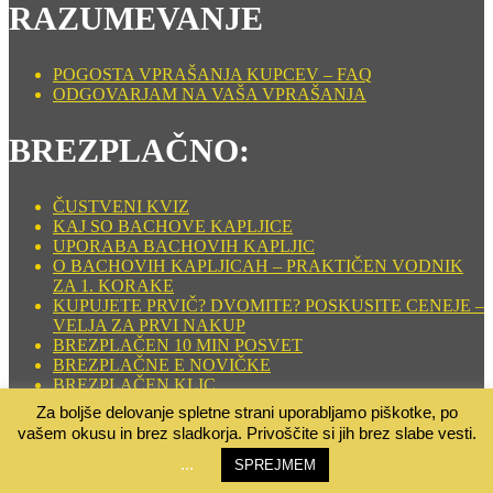
RAZUMEVANJE
POGOSTA VPRAŠANJA KUPCEV – FAQ
ODGOVARJAM NA VAŠA VPRAŠANJA
BREZPLAČNO:
ČUSTVENI KVIZ
KAJ SO BACHOVE KAPLJICE
UPORABA BACHOVIH KAPLJIC
O BACHOVIH KAPLJICAH – PRAKTIČEN VODNIK
ZA 1. KORAKE
KUPUJETE PRVIČ? DVOMITE? POSKUSITE CENEJE –
VELJA ZA PRVI NAKUP
BREZPLAČEN 10 MIN POSVET
BREZPLAČNE E NOVIČKE
BREZPLAČEN KLIC
TABELA BACHOVIH KAPLJIC
Za boljše delovanje spletne strani uporabljamo piškotke, po
SRČNO DUŠNO SPOROČILO
vašem okusu in brez sladkorja. Privoščite si jih brez slabe vesti.
Copyright © 2026 Bachove kapljice
–
OnePress
tema od
...
SPREJMEM
FameThemes