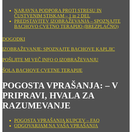
NARAVNA PODPORA PROTI STRESU IN
ČUSTVENIM STISKAM – 1 in 2 DEL
PREDSTAVITEV IZOBRAŽEVANJA – SPOZNAJTE
BACHOVO CVETNO TERAPIJO (BREZPLAČNO)
DOGODKI
IZOBRAŽEVANJE: SPOZNAJTE BACHOVE KAPLJIC
POŠLJITE MI VEČ INFO O IZOBRAŽEVANJU
ŠOLA BACHOVE CVETNE TERAPIJE
POGOSTA VPRAŠANJA: – V
PRIPRAVI, HVALA ZA
RAZUMEVANJE
POGOSTA VPRAŠANJA KUPCEV – FAQ
ODGOVARJAM NA VAŠA VPRAŠANJA