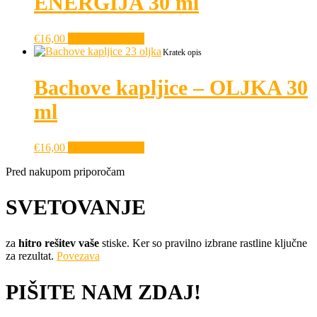
ENERGIJA 30 ml
€
16,00
Dodaj v košarico
Kratek opis
Bachove kapljice – OLJKA 30
ml
€
16,00
Dodaj v košarico
Pred nakupom priporočam
SVETOVANJE
za
hitro rešitev vaše
stiske. Ker so pravilno izbrane rastline ključne
za rezultat.
Povezava
PIŠITE NAM ZDAJ!