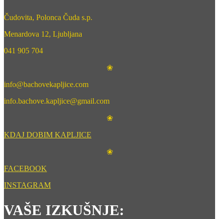
Čudovita, Polonca Čuda s.p.
Menardova 12, Ljubljana
041 905 704
❀
info@bachovekapljice.com
info.bachove.kapljice@gmail.com
❀
KDAJ DOBIM KAPLJICE
❀
FACEBOOK
INSTAGRAM
VAŠE IZKUŠNJE: