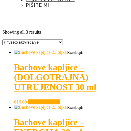
PIŠITE MI
Oznaka:
izmučenost
Showing all 3 results
Kratek opis
Bachove kapljice –
(DOLGOTRAJNA)
UTRUJENOST 30 ml
€
16,00
Dodaj v košarico
Kratek opis
Bachove kapljice –