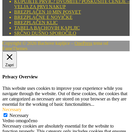
KUPUJETE PRVIČ? DVOMITE? POSKUSITE CENEJE –
VELJA ZA PRVI NAKUP
BREZPLAČEN 10 MIN POSVET
BREZPLAČNE E NOVIČKE
BREZPLAČEN KLIC
TABELA BACHOVIH KAPLJIC
SRČNO DUŠNO SPOROČILO
Copyright © 2026 Bachove kapljice
–
OnePress
tema od
FameThemes
Zapri
Privacy Overview
This website uses cookies to improve your experience while you
navigate through the website. Out of these cookies, the cookies that
are categorized as necessary are stored on your browser as they are
essential for the working of basic functionalities
...
Necessary
Necessary
Vedno omogočeno
Necessary cookies are absolutely essential for the website to
function properly. This category only includes cookies that ensures