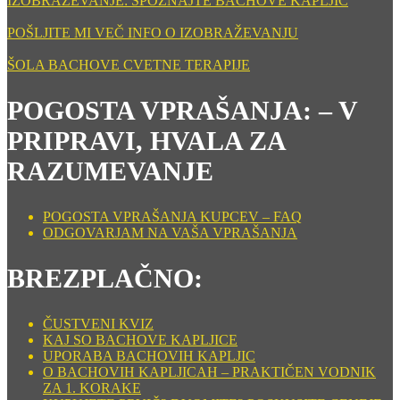
IZOBRAŽEVANJE: SPOZNAJTE BACHOVE KAPLJIC
POŠLJITE MI VEČ INFO O IZOBRAŽEVANJU
ŠOLA BACHOVE CVETNE TERAPIJE
POGOSTA VPRAŠANJA: – V
PRIPRAVI, HVALA ZA
RAZUMEVANJE
POGOSTA VPRAŠANJA KUPCEV – FAQ
ODGOVARJAM NA VAŠA VPRAŠANJA
BREZPLAČNO:
ČUSTVENI KVIZ
KAJ SO BACHOVE KAPLJICE
UPORABA BACHOVIH KAPLJIC
O BACHOVIH KAPLJICAH – PRAKTIČEN VODNIK
ZA 1. KORAKE