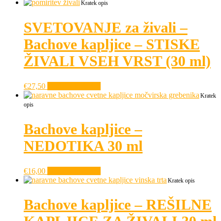
Kratek opis
SVETOVANJE za živali –
Bachove kapljice – STISKE
ŽIVALI VSEH VRST (30 ml)
€
27,50
Dodaj v košarico
Kratek
opis
Bachove kapljice –
NEDOTIKA 30 ml
€
16,00
Dodaj v košarico
Kratek opis
Bachove kapljice – REŠILNE