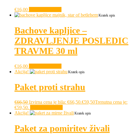
€
16,00
Dodaj v košarico
Kratek opis
Bachove kapljice –
ZDRAVLJENJE POSLEDIC
TRAVME 30 ml
€
16,00
Dodaj v košarico
Akcija!
Kratek opis
Paket proti strahu
€
66,50
Izvirna cena je bila: €66,50.
€
59,50
Trenutna cena je:
€59,50.
Dodaj v košarico
Akcija!
Kratek opis
Paket za pomiritev živali