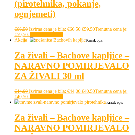
(pirotehnika, pokanje,
ognjemeti)
€
66,50
Izvirna cena je bila: €66,50.
€
59,50
Trenutna cena je:
€59,50.
Dodaj v košarico
Akcija!
Kratek opis
Za živali – Bachove kapljice –
NARAVNO POMIRJEVALO
ZA ŽIVALI 30 ml
€
44,00
Izvirna cena je bila: €44,00.
€
40,50
Trenutna cena je:
€40,50.
Dodaj v košarico
Kratek opis
Za živali – Bachove kapljice –
NARAVNO POMIRJEVALO