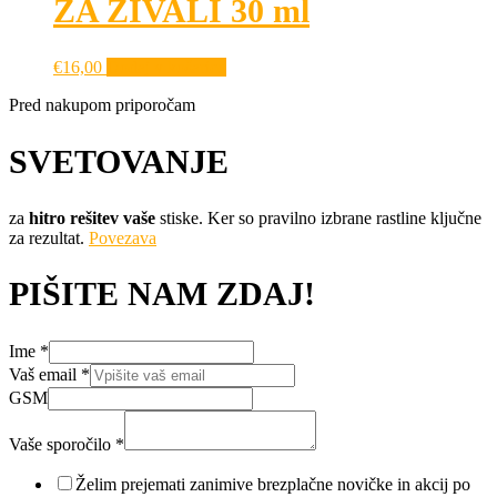
ZA ŽIVALI 30 ml
€
16,00
Dodaj v košarico
Pred nakupom priporočam
SVETOVANJE
za
hitro rešitev vaše
stiske. Ker so pravilno izbrane rastline ključne
za rezultat.
Povezava
PIŠITE NAM ZDAJ!
Ime
*
Vaš email
*
GSM
Vaše sporočilo
*
Vaš
*
Želim prejemati zanimive brezplačne novičke in akcij po