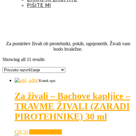
PIŠITE MI
Kategorija:
pomiritev živali
(pirotehnika,ognjemeti,poki)
Za pomiritev živali ob pirotehniki, pokih, ognjemetih. Živali vam
bodo hvaležne.
Showing all 11 results
Kratek opis
Za živali – Bachove kapljice –
TRAVME ŽIVALI (ZARADI
PIROTEHNIKE) 30 ml
€
28,50
Dodaj v košarico