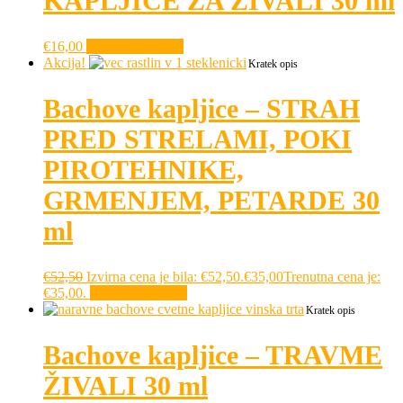
KAPLJICE ZA ŽIVALI 30 ml
€
16,00
Dodaj v košarico
Akcija!
Kratek opis
Bachove kapljice – STRAH
PRED STRELAMI, POKI
PIROTEHNIKE,
GRMENJEM, PETARDE 30
ml
€
52,50
Izvirna cena je bila: €52,50.
€
35,00
Trenutna cena je:
€35,00.
Dodaj v košarico
Kratek opis
Bachove kapljice – TRAVME
ŽIVALI 30 ml