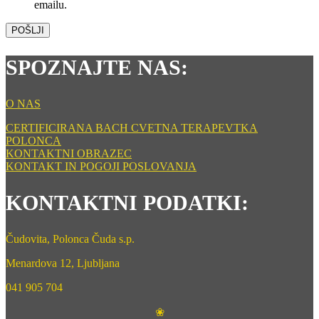
emailu.
POŠLJI
SPOZNAJTE NAS:
O NAS
CERTIFICIRANA BACH CVETNA TERAPEVTKA
POLONCA
KONTAKTNI OBRAZEC
KONTAKT IN POGOJI POSLOVANJA
KONTAKTNI PODATKI:
Čudovita, Polonca Čuda s.p.
Menardova 12, Ljubljana
041 905 704
❀