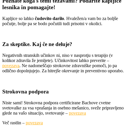
Poznate koga s temi težavami? Podarite kapljice
lesnika in pomagajte!
Kapljice so lahko
čudovito darilo
. Hvaležen/a vam bo za boljše
počutje, bolje pa se bodo počutili tudi prisotni v okolici.
Za skeptike. Kaj če ne deluje?
Negativnih stranskih učinkov ni, niso v nasprotju s terapijo (v
kolikor zdravila že jemljete). Učinkovitost lahko preverite –
povezava
. Ne nadomeščajo strokovne zdravniške pomoči, jo pa
odlično dopolnjujejo. Za hitrejše okrevanje in preventivno uporabo.
Strokovna podpora
Niste sami! Strokovna podpora certificirane Bachove cvetne
svetovalke za vsa vprašanja in osebno mešanico, sveže pripravljeno
glede na vašo situacijo, svetovanje –
povezava
Več rastlin –
povezava