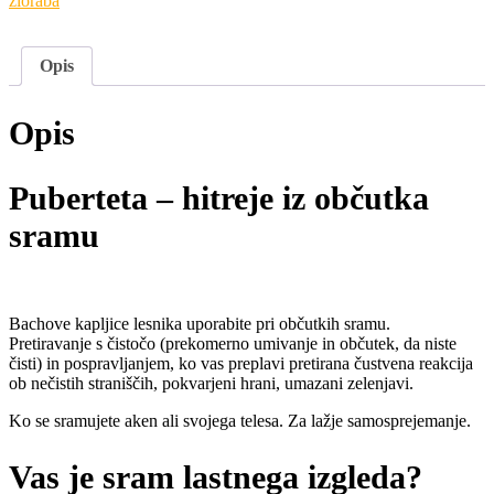
zloraba
Opis
Opis
Puberteta – hitreje iz občutka
sramu
Bachove kapljice lesnika uporabite pri občutkih sramu.
Pretiravanje s čistočo (prekomerno umivanje in občutek, da niste
čisti) in pospravljanjem, ko vas preplavi pretirana čustvena reakcija
ob nečistih straniščih, pokvarjeni hrani, umazani zelenjavi.
Ko se sramujete aken ali svojega telesa. Za lažje samosprejemanje.
Vas je sram lastnega izgleda?