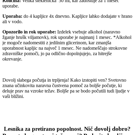
Količina:
Velika steklenička 30 ml, kar zadostuje za 1 mesec
uporabe.
Uporaba:
do 4 kapljice 4x dnevno. Kapljice lahko dodajate v hrano
ali v vodo.
Opozorilo in
rok uporabe:
Izdelek vsebuje alkohol (naravno
žganje hrušk viljamovk), rok uporabe je najmanj 1 mesec. *Alkohol
je mogoče nadomestiti z jedilnim glicerinom, kar zmanjša
uporabnost kapljic na največ 1 mesec. Ne nadomeščajo strokovne
zdravniške pomoči, jo pa odlično dopolnjujejo, za hitrejše
okrevanje.
Dovolj slabega počutja in trpljenja! Kako izstopiti ven? Svetovno
znana učinkovita naravna čustvena pomoč za boljše počutje, ki
deluje prav na vzroke težav. Boljše pa se bodo počutili tudi ljudje v
vaši bližini.
Nič dovolj dobro?
Lesnika za pretirano popolnost.