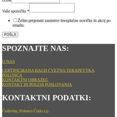
GSM
Vaše sporočilo
*
GSM
Vaš
Želim prejemati zanimive brezplačne novičke in akcij po
Ime
emailu.
POŠLJI
SPOZNAJTE NAS:
O NAS
CERTIFICIRANA BACH CVETNA TERAPEVTKA
POLONCA
KONTAKTNI OBRAZEC
KONTAKT IN POGOJI POSLOVANJA
KONTAKTNI PODATKI:
Čudovita, Polonca Čuda s.p.