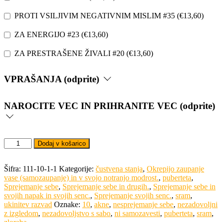
PROTI VSILJIVIM NEGATIVNIM MISLIM #35
(
€
13,60
)
ZA ENERGIJO #23
(
€
13,60
)
ZA PRESTRAŠENE ŽIVALI #20
(
€
13,60
)
VPRAŠANJA (odprite)
NAROCITE VEC IN PRIHRANITE VEC (odprite)
Bachove
Dodaj v košarico
kapljice
-
PUBERTETA
Šifra:
111-10-1-1
Kategorije:
čustvena stanja
,
Okrepijo zaupanje
IN
vase (samozaupanje) in v svojo notranjo modrost.
,
puberteta
,
SRAM
Sprejemanje sebe
,
Sprejemanje sebe in drugih.
,
Sprejemanje sebe in
30
svojih napak in svojih senc.
,
Sprejemanje svojih senc.
,
sram
,
ml
ukinitev razvad
Oznake:
10
,
akne
,
nesprejemanje sebe
,
nezadovoljni
količina
z izgledom
,
nezadovoljstvo s sabo
,
ni samozavesti
,
puberteta
,
sram
,