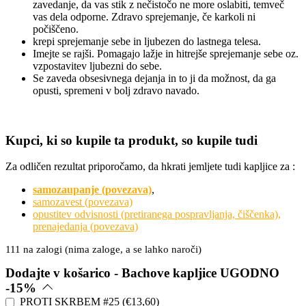
zavedanje, da vas stik z nečistočo ne more oslabiti, temveč
vas dela odporne. Zdravo sprejemanje, če karkoli ni
počiščeno.
krepi sprejemanje sebe in ljubezen do lastnega telesa.
Imejte se rajši. Pomagajo lažje in hitrejše sprejemanje sebe oz.
vzpostavitev ljubezni do sebe.
Se zaveda obsesivnega dejanja in to ji da možnost, da ga
opusti, spremeni v bolj zdravo navado.
Kupci, ki so kupile ta produkt, so kupile tudi
Za odličen rezultat priporočamo, da hkrati jemljete tudi kapljice za :
samozaupanje (povezava)
,
samozavest (povezava)
opustitev odvisnosti (pretiranega pospravljanja, čiščenka),
prenajedanja (povezava)
111 na zalogi (nima zaloge, a se lahko naroči)
Dodajte v košarico - Bachove kapljice UGODNO
-15%
PROTI SKRBEM #25
(
€
13,60
)