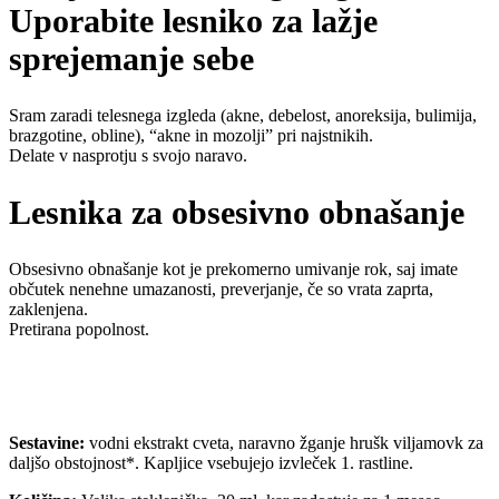
Uporabite lesniko za lažje
sprejemanje sebe
Sram zaradi telesnega izgleda (akne, debelost, anoreksija, bulimija,
brazgotine, obline), “akne in mozolji” pri najstnikih.
Delate v nasprotju s svojo naravo.
Lesnika za obsesivno obnašanje
Obsesivno obnašanje kot je prekomerno umivanje rok, saj imate
občutek nenehne umazanosti, preverjanje, če so vrata zaprta,
zaklenjena.
Pretirana popolnost.
Sestavine:
vodni ekstrakt cveta, naravno žganje hrušk viljamovk za
daljšo obstojnost*. Kapljice vsebujejo izvleček 1. rastline.