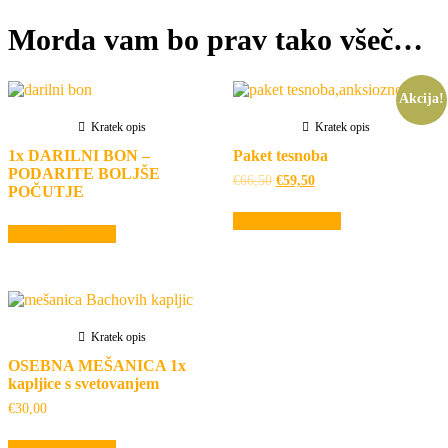
Morda vam bo prav tako všeč…
Akcija!
Kratek opis
Kratek opis
1x DARILNI BON –
Paket tesnoba
PODARITE BOLJŠE
Izvirna
Trenutna
€
66,50
€
59,50
POČUTJE
cena
cena
je
je:
Dodaj v košarico
bila:
€59,50.
Dodaj v košarico
€66,50.
Kratek opis
OSEBNA MEŠANICA 1x
kapljice s svetovanjem
€
30,00