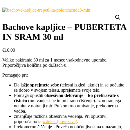
Bachove kapljice – PUBERTETA
IN SRAM 30 ml
€
16,00
Veliko pakiranje 30 ml za 1 mesec vsakodnevne uporabe.
Priporočljiva količina po dr.Bach-u.
Pomagajo pri:
Da lažje
sprejmete sebe
(telesni izgled, aknje) in se počutite
se dobro v svojem telesu, sprejemate svoje telo.
Pomaga opustiti
obsesivno delovanje – ko pretiravate s
čistočo
(umivanje sebe in pretirano čiščenje). Iz notranjega
nemira v notranji mir. Prekomirno umivanje, prekomerna
vadba.
zmanjšuje različna obsesivna vedenja. Pri opustitvi
priporočamo ta
izdelek (povezava)
.
Prekomerno čiščenje. Poveča neobčutljivost na umazanijo,