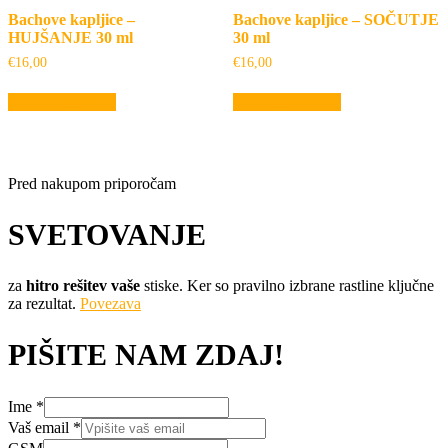
Bachove kapljice –
Bachove kapljice – SOČUTJE
HUJŠANJE 30 ml
30 ml
€
16,00
€
16,00
Dodaj v košarico
Dodaj v košarico
Pred nakupom priporočam
SVETOVANJE
za
hitro rešitev vaše
stiske. Ker so pravilno izbrane rastline ključne
za rezultat.
Povezava
PIŠITE NAM ZDAJ!
Ime
*
Vaš email
*